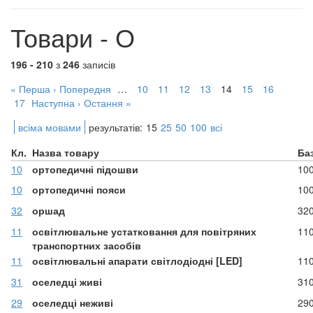
Товари - О
196 - 210
з
246
записів
« Перша
‹ Попередня
…
10
11
12
13
14
15
16
17
Наступна ›
Остання »
всіма мовами
результатів:
15
25
50
100
всі
Кл.
Назва товару
Ба
10
ортопедичні підошви
10
10
ортопедичні пояси
10
32
оршад
32
11
освітлювальне устатковання для повітряних
11
транспортних засобів
11
освітлювальні апарати світлодіодні [LED]
11
31
оселедці живі
31
29
оселедці неживі
29