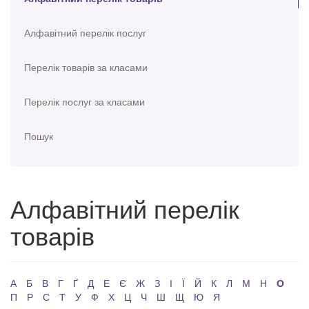
Алфавітний перелік послуг
Перелік товарів за класами
Перелік послуг за класами
Пошук
Алфавітний перелік
товарів
А
Б
В
Г
Ґ
Д
Е
Є
Ж
З
І
Ї
Й
К
Л
М
Н
О
П
Р
С
Т
У
Ф
Х
Ц
Ч
Ш
Щ
Ю
Я