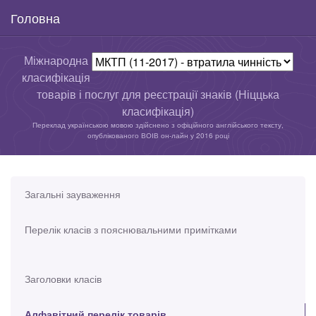
Головна
Міжнародна
класифікація
товарів і послуг для реєстрації знаків (Ніццька
класифікація)
Переклад українською мовою здійснено з офіційного англійського тексту,
опублікованого ВОІВ он-лайн у 2016 році
Загальні зауваження
Перелік класів з пояснювальними примітками
Заголовки класів
Алфавітний перелік товарів