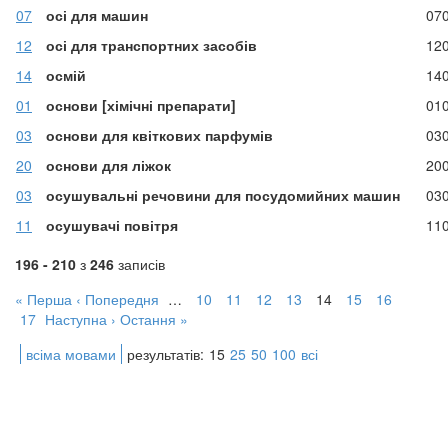
07
осі для машин
07
12
осі для транспортних засобів
12
14
осмій
14
01
основи [хімічні препарати]
01
03
основи для квіткових парфумів
03
20
основи для ліжок
20
03
осушувальні речовини для посудомийних машин
03
11
осушувачі повітря
11
196 - 210
з
246
записів
« Перша
‹ Попередня
…
10
11
12
13
14
15
16
17
Наступна ›
Остання »
всіма мовами
результатів:
15
25
50
100
всі