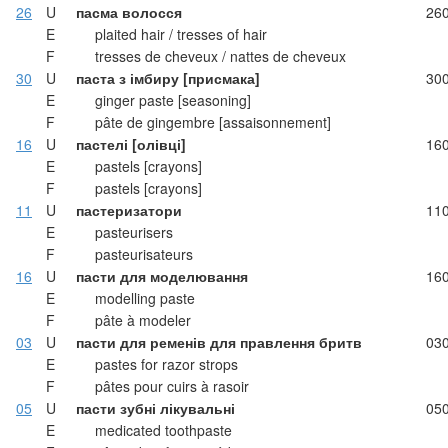
26
U
пасма волосся
26
E
plaited hair / tresses of hair
F
tresses de cheveux / nattes de cheveux
30
U
паста з імбиру [присмака]
30
E
ginger paste [seasoning]
F
pâte de gingembre [assaisonnement]
16
U
пастелі [олівці]
16
E
pastels [crayons]
F
pastels [crayons]
11
U
пастеризатори
11
E
pasteurisers
F
pasteurisateurs
16
U
пасти для моделювання
16
E
modelling paste
F
pâte à modeler
03
U
пасти для ременів для правлення бритв
03
E
pastes for razor strops
F
pâtes pour cuirs à rasoir
05
U
пасти зубні лікувальні
05
E
medicated toothpaste