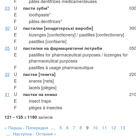
F
pâtes dentifrices médicamenteuses
03
U
пасти зубні*
03
E
toothpaste*
F
pâtes dentifrices*
30
U
пастилки [кондитерські вироби]
30
E
lozenges [confectionery] / pastilles [confectionery]
F
pastilles [confiserie]
05
U
пастилки на фармацевтичні потреби
05
E
pastilles for pharmaceutical purposes / lozenges for
pharmaceutical purposes
F
pastilles à usage pharmaceutique
22
U
пастки [тенета]
22
E
snares [nets]
F
lacets [pièges]
21
U
пастки на комах
21
E
insect traps
F
pièges à insectes
121 - 135
з
1190
записів
« Перша
‹ Попередня
…
5
6
7
8
9
10
11
12
13
…
Наступна ›
Остання »