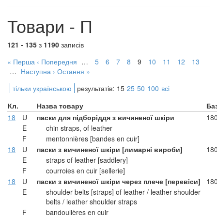
Товари - П
121 - 135
з
1190
записів
« Перша
‹ Попередня
…
5
6
7
8
9
10
11
12
13
…
Наступна ›
Остання »
тільки українською
результатів:
15
25
50
100
всі
Кл.
Назва товару
Ба
18
U
паски для підборіддя з вичиненої шкіри
18
E
chin straps, of leather
F
mentonnières [bandes en cuir]
18
U
паски з вичиненої шкіри [лимарні вироби]
18
E
straps of leather [saddlery]
F
courroies en cuir [sellerie]
18
U
паски з вичиненої шкіри через плече [перевіси]
18
E
shoulder belts [straps] of leather / leather shoulder
belts / leather shoulder straps
F
bandoulières en cuir