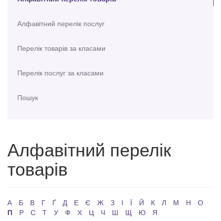
Алфавітний перелік послуг
Перелік товарів за класами
Перелік послуг за класами
Пошук
Алфавітний перелік
товарів
А
Б
В
Г
Ґ
Д
Е
Є
Ж
З
І
Ї
Й
К
Л
М
Н
О
П
Р
С
Т
У
Ф
Х
Ц
Ч
Ш
Щ
Ю
Я