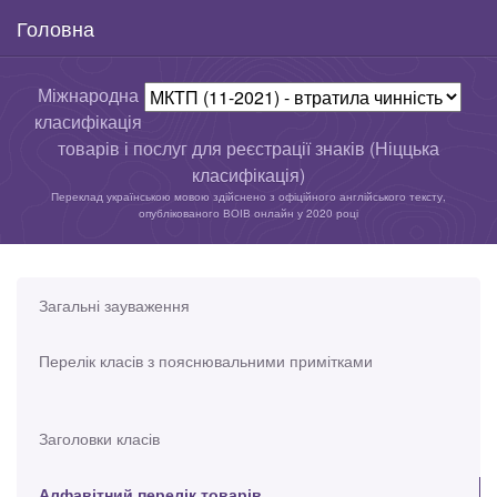
Головна
Міжнародна
класифікація
товарів і послуг для реєстрації знаків (Ніццька
класифікація)
Переклад українською мовою здійснено з офіційного англійського тексту,
опублікованого ВОІВ онлайн у 2020 році
Загальні зауваження
Перелік класів з пояснювальними примітками
Заголовки класів
Алфавітний перелік товарів