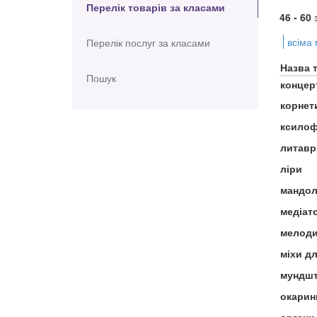
Перелік товарів за класами
46 - 60
всіма
Перелік послуг за класами
Назва 
Пошук
концер
корнети
ксило
литавр
ліри
мандол
медіат
мелоди
міхи д
мундшт
окарин