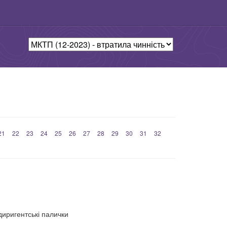
21
22
23
24
25
26
27
28
29
30
31
32
 диригентські палички