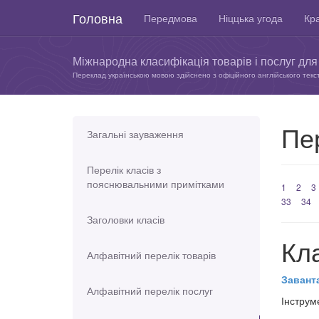
Головна
Передмова
Ніццька угода
Кра
Міжнародна класифікація товарів і послуг для 
Переклад українською мовою здійснено з офіційного англійського текс
Пер
Загальні зауваження
Перелік класів з
пояснювальними примітками
1
2
3
33
34
Заголовки класів
Кл
Алфавітний перелік товарів
Завант
Алфавітний перелік послуг
Інструм