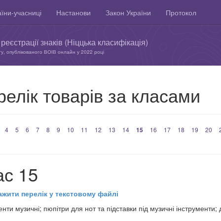
їни-учасниці
Настанови
Закон України
Протокол
реєстрації знаків (Ніццька класифікація)
ту, опублікованого ВОІВ онлайн у 2022 році
елік товарів за класами
4
5
6
7
8
9
10
11
12
13
14
15
16
17
18
19
20
ас 15
ажити перелік у текстовому файлі
енти музичні; пюпітри для нот та підставки під музичні інструменти;