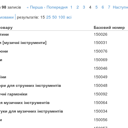
з
98
записів
« Перша
‹ Попередня
1
2
3
4
5
6
7
Наступн
 мовами
результатів:
15
25
50
100
всі
товару
Базовий номер
тини
150026
 [музичні інструменти]
150031
фони
150076
и
150069
150046
іни
150049
ори для струнних інструментів
150048
чні гармоніки
150092
ля музичних інструментів
150064
уки для музичних інструментів
150034
и
150056