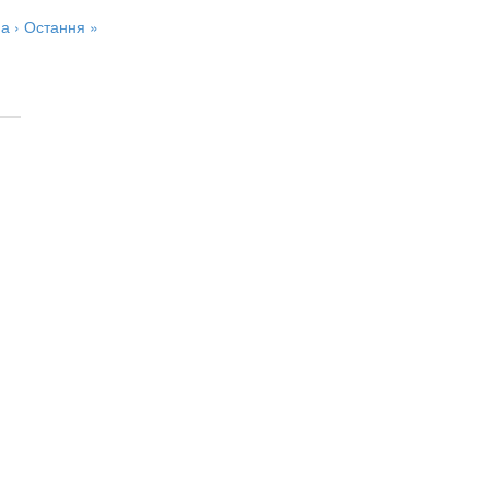
а ›
Остання »