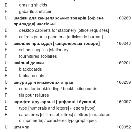
E
erasing shields
F
gabarits à effacer
U
шафки для канцелярських товарів [офісне
160289
приладдя] настільні
E
desktop cabinets for stationery [office requisites]
F
coffrets pour la papeterie [articles de bureau]
U
шкільне приладдя [канцелярські товари]
160248
E
school supplies [stationery]
F
fournitures scolaires
U
шкільні дошки
160201
E
blackboards
F
tableaux noirs
U
шнури для книжкових оправ
160239
E
cords for bookbinding / bookbinding cords
F
fils pour reliures
U
шрифти друкарські [цифрові і буквові]
160097
E
type [numerals and letters] / letters [type]
F
caractères [chiffres et lettres] / lettres [caractères
d'imprimerie] / caractères typographiques
U
штампи
160052