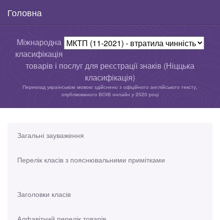
Головна
Міжнародна
класифікація
товарів і послуг для реєстрації знаків (Ніццька
класифікація)
Переклад українською мовою здійснено з офіційного англійського тексту,
опублікованого ВОІВ онлайн у 2020 році
Загальні зауваження
Перелік класів з пояснювальними примітками
Заголовки класів
Алфавітний перелік товарів