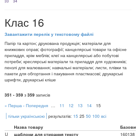
33
34
Клас 16
Завантажити перелік у текстовому файлі
Папір та картон; друкована продукція; матеріали для
книжкових оправ; фотографії; канцелярські товари та офісне
приладдя, крім меблів; клеї на канцелярські або побутові
потреби; креслярські матеріали та приладдя для художників;
пензлі для малювання; навчальні матеріали; листи, плівки та
пакети для обгортання і пакування пластмасові; друкарські
шрифти, друкарські кліше
351 - 359
з
359
записів
« Перша
‹ Попередня
…
11
12
13
14
15
тільки українською
результатів:
15
25
50
100
всі
Назва товару
Базови
U
шаблони для стирання тексту
160138