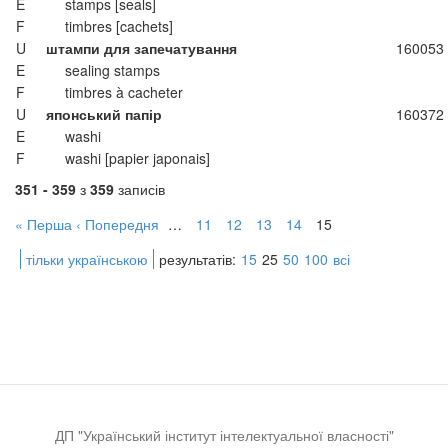
E
stamps [seals]
F
timbres [cachets]
U
штампи для запечатування
160053
E
sealing stamps
F
timbres à cacheter
U
японський папір
160372
E
washi
F
washi [papier japonais]
351 - 359
з
359
записів
« Перша
‹ Попередня
…
11
12
13
14
15
тільки українською
результатів:
15
25
50
100
всі
ДП "Український інститут інтелектуальної власності"