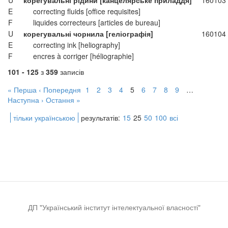
U
корегувальні рідини [канцелярське приладдя]
160103
E
correcting fluids [office requisites]
F
liquides correcteurs [articles de bureau]
U
корегувальні чорнила [геліографія]
160104
E
correcting ink [heliography]
F
encres à corriger [héliographie]
101 - 125
з
359
записів
« Перша
‹ Попередня
1
2
3
4
5
6
7
8
9
…
Наступна ›
Остання »
тільки українською
результатів:
15
25
50
100
всі
ДП "Український інститут інтелектуальної власності"