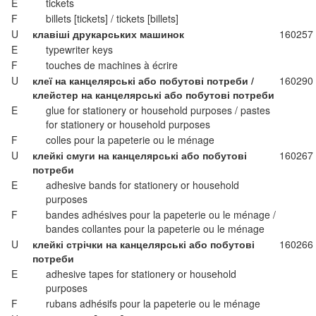
E
tickets
F
billets [tickets] / tickets [billets]
U
клавіші друкарських машинок
160257
E
typewriter keys
F
touches de machines à écrire
U
клеї на канцелярські або побутові потреби /
160290
клейстер на канцелярські або побутові потреби
E
glue for stationery or household purposes / pastes
for stationery or household purposes
F
colles pour la papeterie ou le ménage
U
клейкі смуги на канцелярські або побутові
160267
потреби
E
adhesive bands for stationery or household
purposes
F
bandes adhésives pour la papeterie ou le ménage /
bandes collantes pour la papeterie ou le ménage
U
клейкі стрічки на канцелярські або побутові
160266
потреби
E
adhesive tapes for stationery or household
purposes
F
rubans adhésifs pour la papeterie ou le ménage