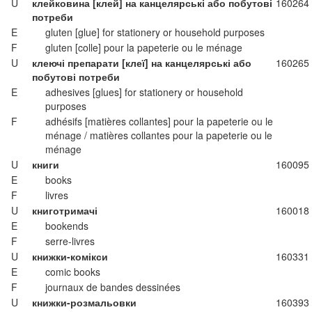
U
клейковина [клей] на канцелярські або побутові
160264
потреби
E
gluten [glue] for stationery or household purposes
F
gluten [colle] pour la papeterie ou le ménage
U
клеючі препарати [клеї] на канцелярські або
160265
побутові потреби
E
adhesives [glues] for stationery or household
purposes
F
adhésifs [matières collantes] pour la papeterie ou le
ménage / matières collantes pour la papeterie ou le
ménage
U
книги
160095
E
books
F
livres
U
книготримачі
160018
E
bookends
F
serre-livres
U
книжки-комікси
160331
E
comic books
F
journaux de bandes dessinées
U
книжки-розмальовки
160393