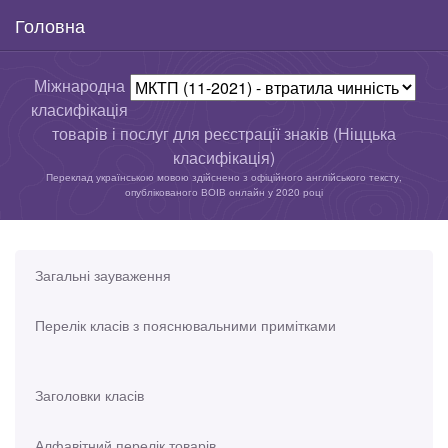
Головна
Міжнародна
класифікація
товарів і послуг для реєстрації знаків (Ніццька
класифікація)
Переклад українською мовою здійснено з офіційного англійського тексту,
опублікованого ВОІВ онлайн у 2020 році
Загальні зауваження
Перелік класів з пояснювальними примітками
Заголовки класів
Алфавітний перелік товарів