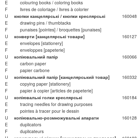
E
colouring books / coloring books
F
livres de coloriage / livres à colorier
U
кнопки канцелярські / кнопки креслярські
160048
E
drawing pins / thumbtacks
F
punaises [pointes] / broquettes [punaises]
U
конверти [канцелярські товари]
160127
E
envelopes [stationery]
F
enveloppes [papeterie]
U
копіювальний папір
160066
E
carbon paper
F
papier carbone
U
копіювальний папір [канцелярський товар]
160332
E
copying paper [stationery]
F
papier à copier [articles de papeterie]
U
копіювальні голки креслярські
160184
E
tracing needles for drawing purposes
F
pointes à tracer pour le dessin
U
копіювально-розмножувальні апарати
160128
E
duplicators
F
duplicateurs