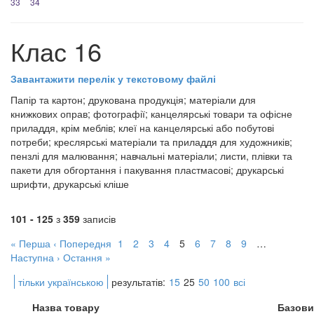
33
34
Клас 16
Завантажити перелік у текстовому файлі
Папір та картон; друкована продукція; матеріали для
книжкових оправ; фотографії; канцелярські товари та офісне
приладдя, крім меблів; клеї на канцелярські або побутові
потреби; креслярські матеріали та приладдя для художників;
пензлі для малювання; навчальні матеріали; листи, плівки та
пакети для обгортання і пакування пластмасові; друкарські
шрифти, друкарські кліше
101 - 125
з
359
записів
« Перша
‹ Попередня
1
2
3
4
5
6
7
8
9
…
Наступна ›
Остання »
тільки українською
результатів:
15
25
50
100
всі
Назва товару
Базови