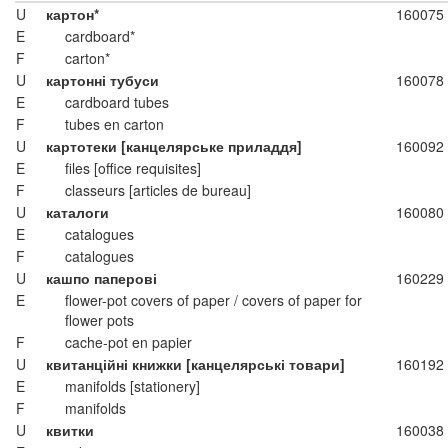
U
картон*
160075
E
cardboard*
F
carton*
U
картонні тубуси
160078
E
cardboard tubes
F
tubes en carton
U
картотеки [канцелярське приладдя]
160092
E
files [office requisites]
F
classeurs [articles de bureau]
U
каталоги
160080
E
catalogues
F
catalogues
U
кашпо паперові
160229
E
flower-pot covers of paper / covers of paper for
flower pots
F
cache-pot en papier
U
квитанційні книжки [канцелярські товари]
160192
E
manifolds [stationery]
F
manifolds
U
квитки
160038