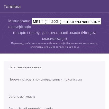
Головна
Міжнародна
класифікація
товарів і послуг для реєстрації знаків (Ніццька
класифікація)
Переклад українською мовою здійснено з офіційного англійського тексту,
опублікованого ВОІВ онлайн у 2020 році
Загальні зауваження
Перелік класів з пояснювальними примітками
Заголовки класів
Алфавітний перелік товарів