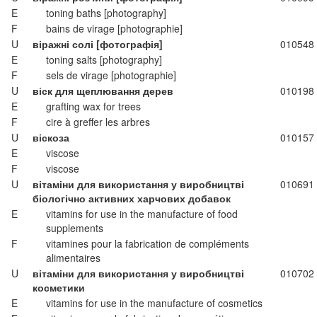
E
toning baths [photography]
F
bains de virage [photographie]
U
віражні солі [фотографія]
010548
E
toning salts [photography]
F
sels de virage [photographie]
U
віск для щеплювання дерев
010198
E
grafting wax for trees
F
cire à greffer les arbres
U
віскоза
010157
E
viscose
F
viscose
U
вітаміни для використання у виробництві
010691
біологічно активних харчових добавок
E
vitamins for use in the manufacture of food
supplements
F
vitamines pour la fabrication de compléments
alimentaires
U
вітаміни для використання у виробництві
010702
косметики
E
vitamins for use in the manufacture of cosmetics