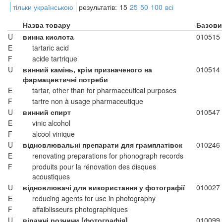
тільки українською
результатів:
15
25
50
100
всі
Назва товару
Базови
U
винна кислота
010515
E
tartaric acid
F
acide tartrique
U
винний камінь, крім призначеного на
010514
фармацевтичні потреби
E
tartar, other than for pharmaceutical purposes
F
tartre non à usage pharmaceutique
U
винний спирт
010547
E
vinic alcohol
F
alcool vinique
U
відновлювальні препарати для грамплатівок
010246
E
renovating preparations for phonograph records
F
produits pour la rénovation des disques
acoustiques
U
відновлювачі для використання у фотографії
010027
E
reducing agents for use in photography
F
affaiblisseurs photographiques
U
віражні розчини [фотографія]
010099