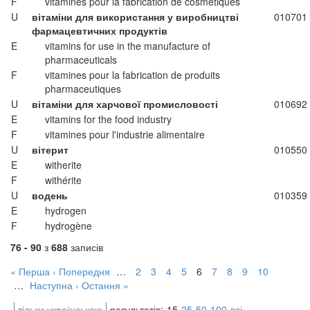
F
vitamines pour la fabrication de cosmétiques
U
вітаміни для використання у виробництві
010701
фармацевтичних продуктів
E
vitamins for use in the manufacture of
pharmaceuticals
F
vitamines pour la fabrication de produits
pharmaceutiques
U
вітаміни для харчової промисловості
010692
E
vitamins for the food industry
F
vitamines pour l'industrie alimentaire
U
вітерит
010550
E
witherite
F
withérite
U
водень
010359
E
hydrogen
F
hydrogène
76 - 90
з
688
записів
« Перша
‹ Попередня
…
2
3
4
5
6
7
8
9
10
…
Наступна ›
Остання »
тільки українською
результатів:
15
25
50
100
всі