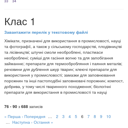
33
34
Клас 1
Завантажити перелік у текстовому файлі
Хімікати, призначені для використання в промисловості, науці
та фотографії, а також у сільському господарстві, плодівництві
та лісівництві; штучні смоли необроблені, пластмаси
необроблені; суміші для гасіння вогню та для запобігання
займанню; препарати для термообробляння і паяння металів;
речовини для дублення шкур тварин; клеючі препарати для
використання у промисловості; замазки для заповнювання
порожнин та інші пастоподібні заповнювачі порожнин; компост,
добрива, у тому числі тваринного походження; біологічні
препарати для використання в промисловості та науці
76 - 90
з
688
записів
« Перша
‹ Попередня
…
2
3
4
5
6
7
8
9
10
…
Наступна ›
Остання »