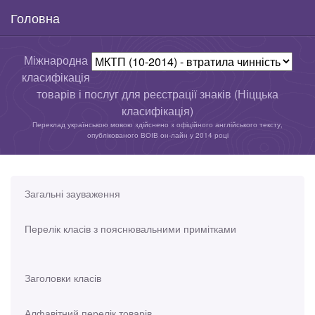
Головна
Міжнародна
класифікація
товарів і послуг для реєстрації знаків (Ніццька
класифікація)
Переклад українською мовою здійснено з офіційного англійського тексту,
опублікованого ВОІВ он-лайн у 2014 році
Загальні зауваження
Перелік класів з пояснювальними примітками
Заголовки класів
Алфавітний перелік товарів