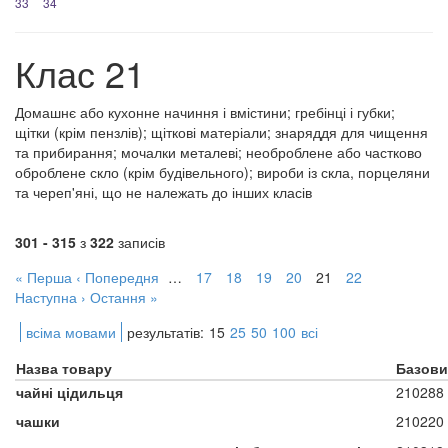
33
34
Клас 21
Домашнє або кухонне начиння і вмістини; гребінці і губки;
щітки (крім пензлів); щіткові матеріали; знаряддя для чищення
та прибирання; мочалки металеві; необроблене або частково
оброблене скло (крім будівельного); вироби із скла, порцеляни
та череп'яні, що не належать до інших класів
301 - 315
з
322
записів
« Перша
‹ Попередня
…
17
18
19
20
21
22
Наступна ›
Остання »
всіма мовами
результатів:
15
25
50
100
всі
Назва товару
Базови
чайні цідильця
210288
чашки
210220