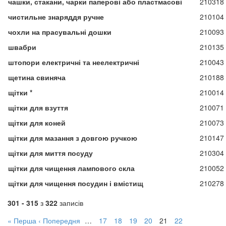
чашки, стакани, чарки паперові або пластмасові
210318
чистильне знаряддя ручне
210104
чохли на прасувальні дошки
210093
швабри
210135
штопори електричні та неелектричні
210043
щетина свиняча
210188
щітки *
210014
щітки для взуття
210071
щітки для коней
210073
щітки для мазання з довгою ручкою
210147
щітки для миття посуду
210304
щітки для чищення лампового скла
210052
щітки для чищення посудин і вмістищ
210278
301 - 315
з
322
записів
« Перша
‹ Попередня
…
17
18
19
20
21
22