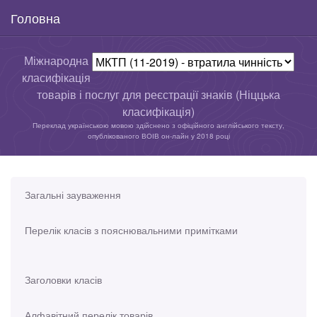
Головна
Міжнародна
класифікація
товарів і послуг для реєстрації знаків (Ніццька
класифікація)
Переклад українською мовою здійснено з офіційного англійського тексту,
опублікованого ВОІВ он-лайн у 2018 році
Загальні зауваження
Перелік класів з пояснювальними примітками
Заголовки класів
Алфавітний перелік товарів