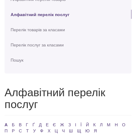
Алфавітний перелік послуг
Перелік товарів за класами
Перелік послуг за класами
Пошук
Алфавітний перелік
послуг
А
Б
В
Г
Ґ
Д
Е
Є
Ж
З
І
Ї
Й
К
Л
М
Н
О
П
Р
С
Т
У
Ф
Х
Ц
Ч
Ш
Щ
Ю
Я