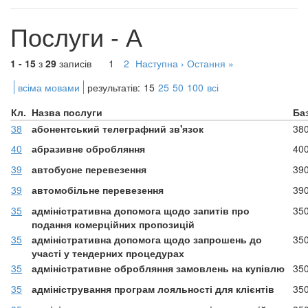
Послуги - А
1 - 15
з
29
записів
1
2
Наступна ›
Остання »
всіма мовами
результатів:
15
25
50
100
всі
Кл.
Назва послуги
Ба
38
абонентський телеграфний зв'язок
38
40
абразивне обробляння
40
39
автобусне перевезення
39
39
автомобільне перевезення
39
35
адміністративна допомога щодо запитів про
35
подання комерційних пропозицій
35
адміністративна допомога щодо запрошень до
35
участі у тендерних процедурах
35
адміністративне обробляння замовлень на купівлю
35
35
адміністрування програм лояльності для клієнтів
35