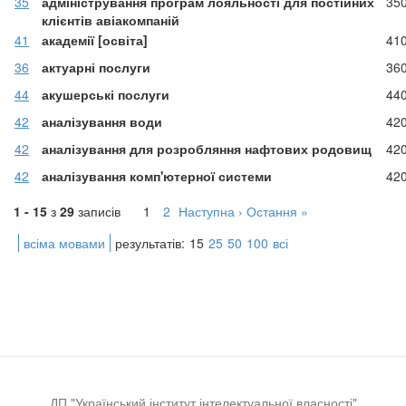
35
адміністрування програм лояльності для постійних
35
клієнтів авіакомпаній
41
академії [освіта]
41
36
актуарні послуги
36
44
акушерські послуги
44
42
аналізування води
42
42
аналізування для розробляння нафтових родовищ
42
42
аналізування комп'ютерної системи
42
1 - 15
з
29
записів
1
2
Наступна ›
Остання »
всіма мовами
результатів:
15
25
50
100
всі
ДП "Український інститут інтелектуальної власності"