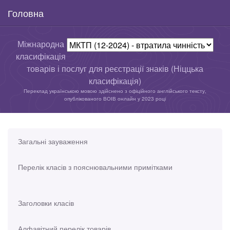
Головна
Міжнародна
класифікація
товарів і послуг для реєстрації знаків (Ніццька
класифікація)
Переклад українською мовою здійснено з офіційного англійського тексту,
опублікованого ВОІВ онлайн у 2023 році
Загальні зауваження
Перелік класів з пояснювальними примітками
Заголовки класів
Алфавітний перелік товарів