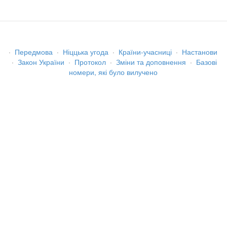
·
Передмова
·
Ніццька угода
·
Країни-учасниці
·
Настанови
·
Закон України
·
Протокол
·
Зміни та доповнення
·
Базові
номери, які було вилучено