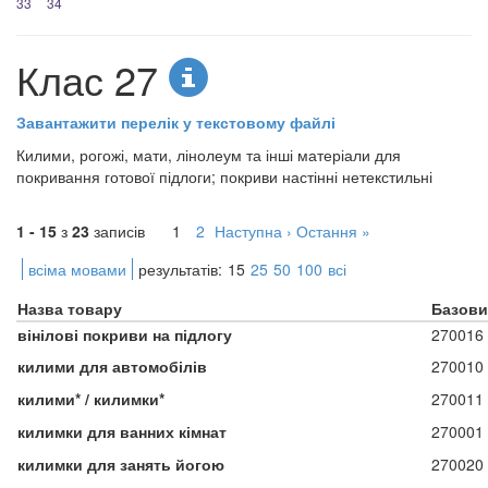
33
34
Клас 27
Завантажити перелік у текстовому файлі
Килими, рогожі, мати, лінолеум та інші матеріали для
покривання готової підлоги; покриви настінні нетекстильні
1 - 15
з
23
записів
1
2
Наступна ›
Остання »
всіма мовами
результатів:
15
25
50
100
всі
Назва товару
Базови
вінілові покриви на підлогу
270016
килими для автомобілів
270010
килими* / килимки*
270011
килимки для ванних кімнат
270001
килимки для занять йогою
270020