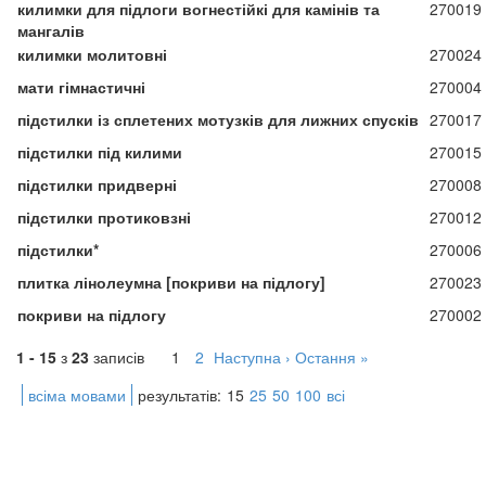
килимки для підлоги вогнестійкі для камінів та
270019
мангалів
килимки молитовні
270024
мати гімнастичні
270004
підстилки із сплетених мотузків для лижних спусків
270017
підстилки під килими
270015
підстилки придверні
270008
підстилки протиковзні
270012
підстилки*
270006
плитка лінолеумна [покриви на підлогу]
270023
покриви на підлогу
270002
1 - 15
з
23
записів
1
2
Наступна ›
Остання »
всіма мовами
результатів:
15
25
50
100
всі