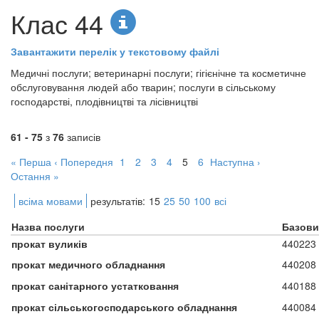
Клас 44
Завантажити перелік у текстовому файлі
Медичні послуги; ветеринарні послуги; гігієнічне та косметичне
обслуговування людей або тварин; послуги в сільському
господарстві, плодівництві та лісівництві
61 - 75
з
76
записів
« Перша
‹ Попередня
1
2
3
4
5
6
Наступна ›
Остання »
всіма мовами
результатів:
15
25
50
100
всі
Назва послуги
Базови
прокат вуликів
440223
прокат медичного обладнання
440208
прокат санітарного устатковання
440188
прокат сільськогосподарського обладнання
440084