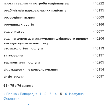
прокат тварин на потреби садівництва
440222
реабілітація наркозалежних пацієнтів
440195
розводіння тварин
440009
рослинна хірургія
440166
садівництво
440077
садіння дерев для знижування шкідливого впливу
440206
викидів вуглекислого газу
стоматологічні послуги
440113
татуювання
440197
терапевтичні послуги
440205
фармацевтичне консультування
440154
фізіотерапія
440097
61 - 75
з
76
записів
« Перша
‹ Попередня
1
2
3
4
5
6
Наступна ›
Остання »