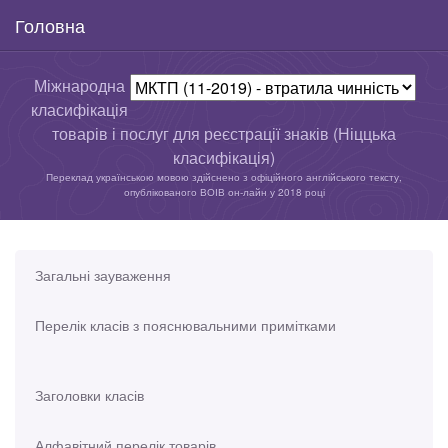
Головна
Міжнародна
класифікація
товарів і послуг для реєстрації знаків (Ніццька
класифікація)
Переклад українською мовою здійснено з офіційного англійського тексту,
опублікованого ВОІВ он-лайн у 2018 році
Загальні зауваження
Перелік класів з пояснювальними примітками
Заголовки класів
Алфавітний перелік товарів