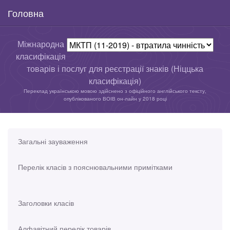
Головна
Міжнародна
класифікація
товарів і послуг для реєстрації знаків (Ніццька
класифікація)
Переклад українською мовою здійснено з офіційного англійського тексту,
опублікованого ВОІВ он-лайн у 2018 році
Загальні зауваження
Перелік класів з пояснювальними примітками
Заголовки класів
Алфавітний перелік товарів