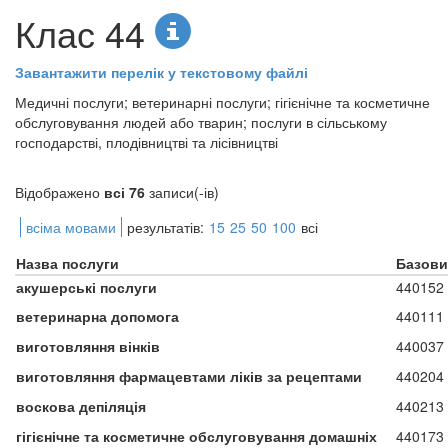
Клас 44
Завантажити перелік у текстовому файлі
Медичні послуги; ветеринарні послуги; гігієнічне та косметичне
обслуговування людей або тварин; послуги в сільському
господарстві, плодівництві та лісівництві
Відображено
всі 76
записи(-ів)
всіма мовами
результатів:
15
25
50
100
всі
Назва послуги
Базови
акушерські послуги
440152
ветеринарна допомога
440111
виготовляння вінків
440037
виготовляння фармацевтами ліків за рецептами
440204
воскова депіляція
440213
гігієнічне та косметичне обслуговування домашніх
440173