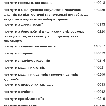
послуги громадських лазень
440018
послуги з аналізування результатів медичних
440225
аналізів на діагностичні та лікувальні потреби, що
надаються медичними лабораторіями
послуги з ароматерапії
440193
послуги з боротьби зі шкідниками у сільському
440220
господарстві, аквакультурі, плодівництві та
лісівництві
послуги з відновлювання лісів
440217
послуги лікарень
440059
послуги лікарів-ортодонтів
440214
послуги медичних клінік
440021
послуги медичних центрів / послуги центрів
440209
здоров'я
послуги оздоровчих закладів
440043
послуги окулістів
440092
послуги профілакторіїв
440219
послуги психологів
440185