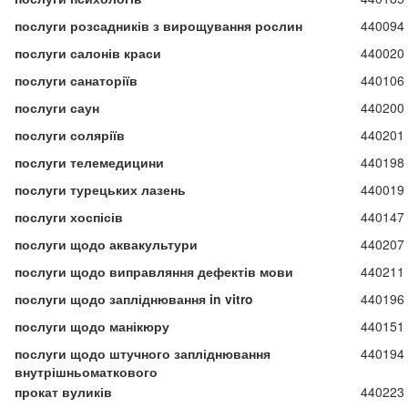
послуги розсадників з вирощування рослин
440094
послуги салонів краси
440020
послуги санаторіїв
440106
послуги саун
440200
послуги соляріїв
440201
послуги телемедицини
440198
послуги турецьких лазень
440019
послуги хоспісів
440147
послуги щодо аквакультури
440207
послуги щодо виправляння дефектів мови
440211
послуги щодо запліднювання in vitro
440196
послуги щодо манікюру
440151
послуги щодо штучного запліднювання
440194
внутрішньоматкового
прокат вуликів
440223