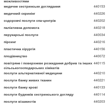
можливостями
медичне сестринське доглядання
440153
медичний скринінг
440226
оздоровчі послуги спа-центрів
440202
паліативна допомога
440218
перукарські послуги
440034
пірсинг
440216
пластична хірургія
440156
плодівництво
440072
повітряне і поверхневе розкидання добрив та інших
440115
сільськогосподарських хімікатів
послуги альтернативної медицини
440210
послуги банку живих тканин
440221
послуги банку крові
440133
послуги будинків сестринського догляду
440114
послуги візажистів
440203