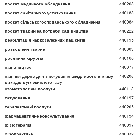
прокат медичного обладнання
440208
прокат санітарного устатковання
440188
прокат сільськогосподарського обладнання
440084
прокат тварин на потреби садівництва
440222
реабілітація наркозалежних пацієнтів
440195
розводіння тварин
440009
рослинна хірургія
440166
садівництво
440077
садіння дерев для знижування шкідливого впливу
440206
викидів вуглекислого газу
стоматологічні послуги
440113
татуювання
440197
терапевтичні послуги
440205
фармацевтичне консультування
440154
фізіотерапія
440097
хіропрактика
440032