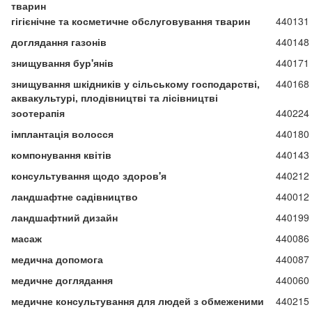
тварин
гігієнічне та косметичне обслуговування тварин
440131
доглядання газонів
440148
знищування бур'янів
440171
знищування шкідників у сільському господарстві,
440168
аквакультурі, плодівництві та лісівництві
зоотерапія
440224
імплантація волосся
440180
компонування квітів
440143
консультування щодо здоров'я
440212
ландшафтне садівництво
440012
ландшафтний дизайн
440199
масаж
440086
медична допомога
440087
медичне доглядання
440060
медичне консультування для людей з обмеженими
440215