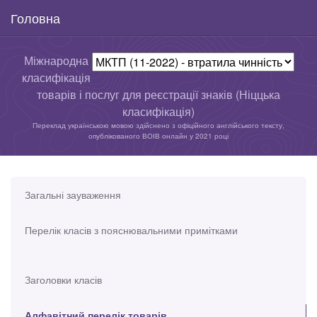
Головна
Міжнародна
класифікація
товарів і послуг для реєстрації знаків (Ніццька
класифікація)
Переклад українською мовою здійснено з офіційного англійського тексту,
опублікованого ВОІВ онлайн у 2021 році
Загальні зауваження
Перелік класів з пояснювальними примітками
Заголовки класів
Алфавітний перелік товарів