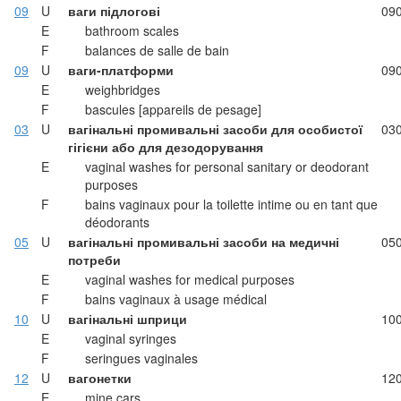
09
U
ваги підлогові
09
E
bathroom scales
F
balances de salle de bain
09
U
ваги-платформи
09
E
weighbridges
F
bascules [appareils de pesage]
03
U
вагінальні промивальні засоби для особистої
03
гігієни або для дезодорування
E
vaginal washes for personal sanitary or deodorant
purposes
F
bains vaginaux pour la toilette intime ou en tant que
déodorants
05
U
вагінальні промивальні засоби на медичні
05
потреби
E
vaginal washes for medical purposes
F
bains vaginaux à usage médical
10
U
вагінальні шприци
10
E
vaginal syringes
F
seringues vaginales
12
U
вагонетки
12
E
mine cars