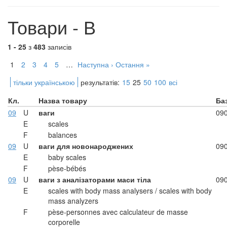
Товари - В
1 - 25
з
483
записів
1
2
3
4
5
…
Наступна ›
Остання »
тільки українською
результатів:
15
25
50
100
всі
Кл.
Назва товару
Ба
09
U
ваги
09
E
scales
F
balances
09
U
ваги для новонароджених
09
E
baby scales
F
pèse-bébés
09
U
ваги з аналізаторами маси тіла
09
E
scales with body mass analysers / scales with body
mass analyzers
F
pèse-personnes avec calculateur de masse
corporelle