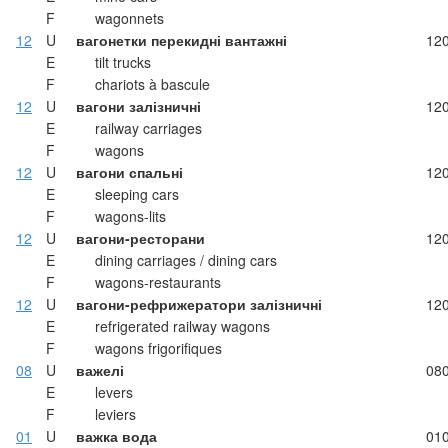
F
wagonnets
12
U
вагонетки перекидні вантажні
12
E
tilt trucks
F
chariots à bascule
12
U
вагони залізничні
12
E
railway carriages
F
wagons
12
U
вагони спальні
12
E
sleeping cars
F
wagons-lits
12
U
вагони-ресторани
12
E
dining carriages / dining cars
F
wagons-restaurants
12
U
вагони-рефрижератори залізничні
12
E
refrigerated railway wagons
F
wagons frigorifiques
08
U
важелі
08
E
levers
F
leviers
01
U
важка вода
01