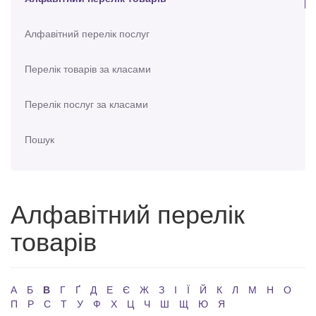
Алфавітний перелік послуг
Перелік товарів за класами
Перелік послуг за класами
Пошук
Алфавітний перелік
товарів
А
Б
В
Г
Ґ
Д
Е
Є
Ж
З
І
Ї
Й
К
Л
М
Н
О
П
Р
С
Т
У
Ф
Х
Ц
Ч
Ш
Щ
Ю
Я