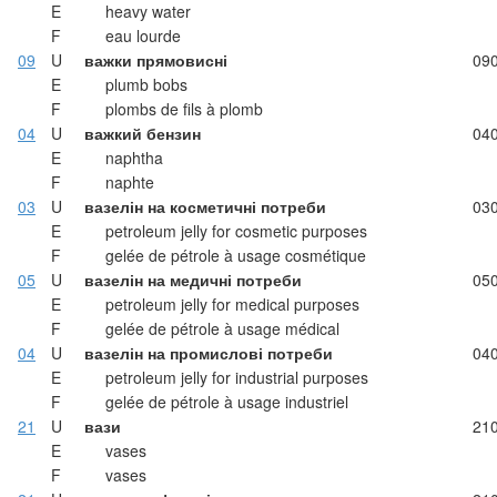
E
heavy water
F
eau lourde
09
U
важки прямовисні
09
E
plumb bobs
F
plombs de fils à plomb
04
U
важкий бензин
04
E
naphtha
F
naphte
03
U
вазелін на косметичні потреби
03
E
petroleum jelly for cosmetic purposes
F
gelée de pétrole à usage cosmétique
05
U
вазелін на медичні потреби
05
E
petroleum jelly for medical purposes
F
gelée de pétrole à usage médical
04
U
вазелін на промислові потреби
04
E
petroleum jelly for industrial purposes
F
gelée de pétrole à usage industriel
21
U
вази
21
E
vases
F
vases