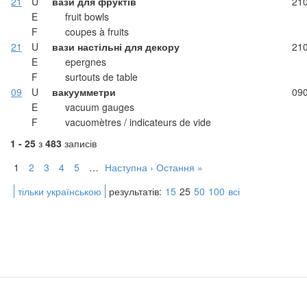
21
U
вази для фруктів
21
E
fruit bowls
F
coupes à fruits
21
U
вази настільні для декору
21
E
epergnes
F
surtouts de table
09
U
вакуумметри
09
E
vacuum gauges
F
vacuomètres / indicateurs de vide
1 - 25
з
483
записів
1
2
3
4
5
…
Наступна ›
Остання »
тільки українською
результатів:
15
25
50
100
всі