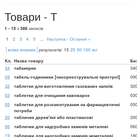
Товари - Т
1 - 15
з
386
записів
1
2
3
4
5
…
Наступна ›
Остання »
всіма мовами
результатів:
15
25
50
100
всі
Кл.
Назва товару
Ба
34
табакерки
34
09
табель-годинники [часореєструвальні пристрої]
09
32
таблетки для виготовляння газованих напоїв
32
03
таблетки для очищання кавоварок
03
05
таблетки для розсмоктування на фармацевтичні
05
потреби
20
таблички дерев'яні або пластмасові
20
06
таблички для надгробних каменів металеві
06
19
таблички для надгробних каменів неметалеві
19