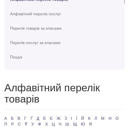
Алфавітний перелік послуг
Перелік товарів за класами
Перелік послуг за класами
Пошук
Алфавітний перелік
товарів
А
Б
В
Г
Ґ
Д
Е
Є
Ж
З
І
Ї
Й
К
Л
М
Н
О
П
Р
С
Т
У
Ф
Х
Ц
Ч
Ш
Щ
Ю
Я