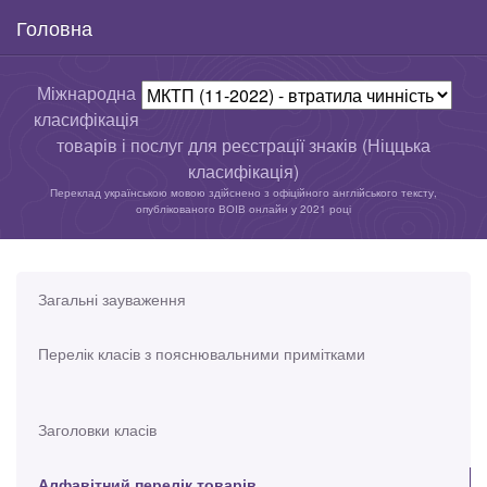
Головна
Міжнародна
класифікація
товарів і послуг для реєстрації знаків (Ніццька
класифікація)
Переклад українською мовою здійснено з офіційного англійського тексту,
опублікованого ВОІВ онлайн у 2021 році
Загальні зауваження
Перелік класів з пояснювальними примітками
Заголовки класів
Алфавітний перелік товарів