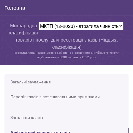
Головна
Міжнародна
класифікація
товарів і послуг для реєстрації знаків (Ніццька
класифікація)
Переклад українською мовою здійснено з офіційного англійського тексту,
опублікованого ВОІВ онлайн у 2022 році
Загальні зауваження
Перелік класів з пояснювальними примітками
Заголовки класів
Алфавітний перелік товарів