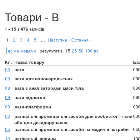
Товари - В
1 - 15
з
476
записів
1
2
3
4
5
…
Наступна ›
Остання »
всіма мовами
результатів:
15
25
50
100
всі
Кл.
Назва товару
Ба
09
ваги
09
09
ваги для новонароджених
09
09
ваги з аналізаторами маси тіла
09
09
ваги підлогові
09
09
ваги-платформи
09
03
вагінальні промивальні засоби для особистої гігієни
03
або для дезодорування
05
вагінальні промивальні засоби на медичні потреби
05
10
вагінальні шприци
10