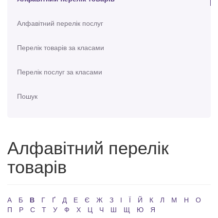
Алфавітний перелік послуг
Перелік товарів за класами
Перелік послуг за класами
Пошук
Алфавітний перелік
товарів
А
Б
В
Г
Ґ
Д
Е
Є
Ж
З
І
Ї
Й
К
Л
М
Н
О
П
Р
С
Т
У
Ф
Х
Ц
Ч
Ш
Щ
Ю
Я