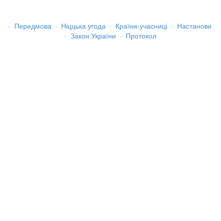
·
Передмова
·
Ніццька угода
·
Країни-учасниці
·
Настанови
·
Закон України
·
Протокол