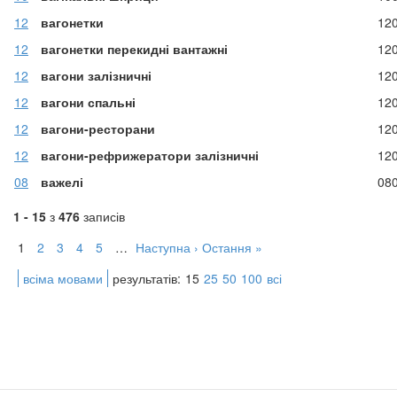
12
вагонетки
12
12
вагонетки перекидні вантажні
12
12
вагони залізничні
12
12
вагони спальні
12
12
вагони-ресторани
12
12
вагони-рефрижератори залізничні
12
08
важелі
08
1 - 15
з
476
записів
1
2
3
4
5
…
Наступна ›
Остання »
всіма мовами
результатів:
15
25
50
100
всі