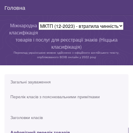
Головна
Міжнародна
класифікація
товарів і послуг для реєстрації знаків (Ніццька
класифікація)
Переклад українською мовою здійснено з офіційного англійського тексту,
опублікованого ВОІВ онлайн у 2022 році
Загальні зауваження
Перелік класів з пояснювальними примітками
Заголовки класів
Алфавітний перелік товарів