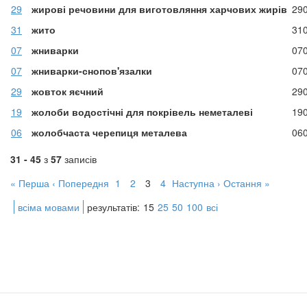
29
жирові речовини для виготовляння харчових жирів
29
31
жито
31
07
жниварки
07
07
жниварки-снопов'язалки
07
29
жовток яєчний
29
19
жолоби водостічні для покрівель неметалеві
19
06
жолобчаста черепиця металева
06
31 - 45
з
57
записів
« Перша
‹ Попередня
1
2
3
4
Наступна ›
Остання »
всіма мовами
результатів:
15
25
50
100
всі