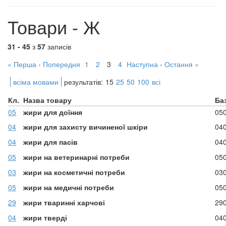
Товари - Ж
31 - 45
з
57
записів
« Перша
‹ Попередня
1
2
3
4
Наступна ›
Остання »
всіма мовами
результатів:
15
25
50
100
всі
Кл.
Назва товару
Ба
05
жири для доїння
05
04
жири для захисту вичиненої шкіри
04
04
жири для пасів
04
05
жири на ветеринарні потреби
05
03
жири на косметичні потреби
03
05
жири на медичні потреби
05
29
жири тваринні харчові
29
04
жири тверді
04