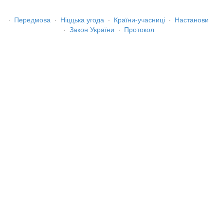
·
Передмова
·
Ніццька угода
·
Країни-учасниці
·
Настанови
·
Закон України
·
Протокол