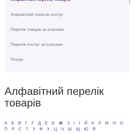
Алфавітний перелік послуг
Перелік товарів за класами
Перелік послуг за класами
Пошук
Алфавітний перелік
товарів
А
Б
В
Г
Ґ
Д
Е
Є
Ж
З
І
Ї
Й
К
Л
М
Н
О
П
Р
С
Т
У
Ф
Х
Ц
Ч
Ш
Щ
Ю
Я