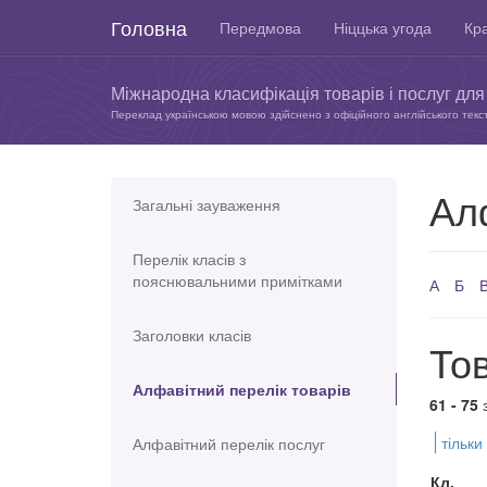
Головна
Передмова
Ніццька угода
Кра
Міжнародна класифікація товарів і послуг для 
Переклад українською мовою здійснено з офіційного англійського текс
Ал
Загальні зауваження
Перелік класів з
пояснювальними примітками
А
Б
Заголовки класів
Тов
Алфавітний перелік товарів
61 - 75
тільки
Алфавітний перелік послуг
Кл.