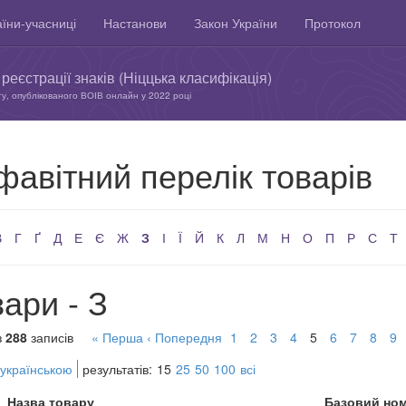
їни-учасниці
Настанови
Закон України
Протокол
реєстрації знаків (Ніццька класифікація)
ту, опублікованого ВОІВ онлайн у 2022 році
фавітний перелік товарів
В
Г
Ґ
Д
Е
Є
Ж
З
І
Ї
Й
К
Л
М
Н
О
П
Р
С
Т
ари - З
з
288
записів
« Перша
‹ Попередня
1
2
3
4
5
6
7
8
9
 українською
результатів:
15
25
50
100
всі
Назва товару
Базовий но