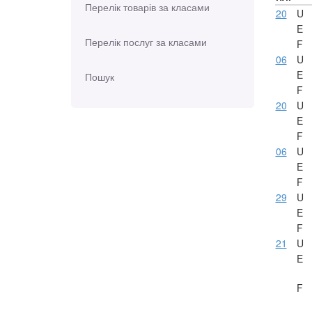
Перелік товарів за класами
20
U
E
Перелік послуг за класами
F
06
U
E
Пошук
F
20
U
E
F
06
U
E
F
29
U
E
F
21
U
E
F