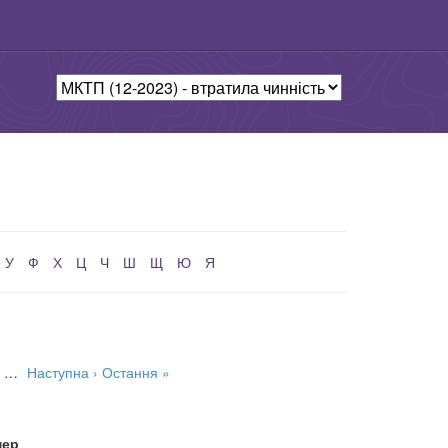
У
Ф
Х
Ц
Ч
Ш
Щ
Ю
Я
…
Наступна ›
Остання »
мер