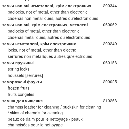
замки навісні неметалеві, крім електронних
200344
padlocks, not of metal, other than electronic
cadenas non métalliques, autres qu'électroniques
замки навісні, крім електронних, металеві
060062
padlocks of metal, other than electronic
cadenas métalliques, autres qu'électroniques
замки неметалеві, крім електричних
200240
locks, not of metal, other than electric
serrures non métalliques autres qu'électriques
замки пружинні
060153
spring locks
houssets [serrures]
заморожені фрукти
290025
frozen fruits
fruits congelés
замша для чищення
210263
chamois leather for cleaning / buckskin for cleaning
/ skins of chamois for cleaning
peaux de daim pour le nettoyage / peaux
chamoisées pour le nettoyage