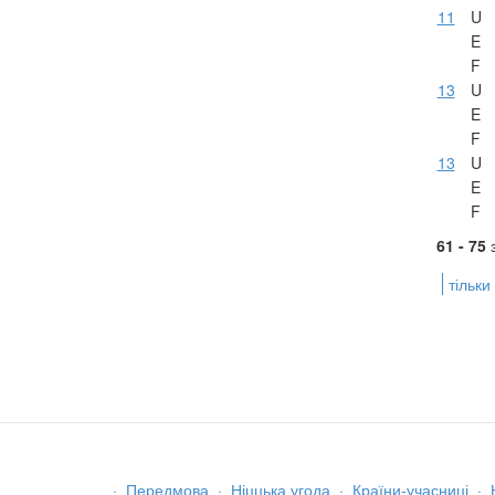
11
U
E
F
13
U
E
F
13
U
E
F
61 - 75
тільки
·
Передмова
·
Ніццька угода
·
Країни-учасниці
·