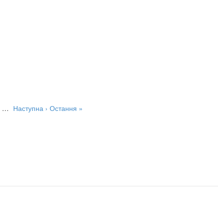
…
Наступна ›
Остання »