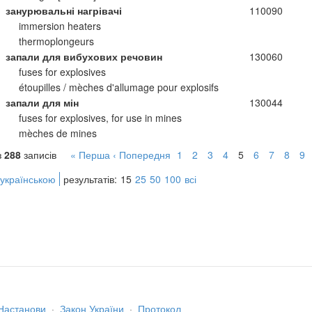
занурювальні нагрівачі
110090
immersion heaters
thermoplongeurs
запали для вибухових речовин
130060
fuses for explosives
étoupilles / mèches d'allumage pour explosifs
запали для мін
130044
fuses for explosives, for use in mines
mèches de mines
з
288
записів
« Перша
‹ Попередня
1
2
3
4
5
6
7
8
9
 українською
результатів:
15
25
50
100
всі
Настанови
·
Закон України
·
Протокол