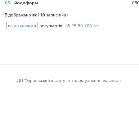
05
йодоформ
05
Відображено
всі 10
записи(-ів)
всіма мовами
результатів:
15
25
50
100
всі
ДП "Український інститут інтелектуальної власності"