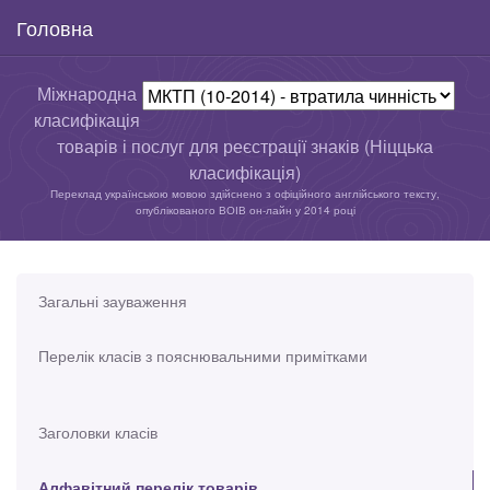
Головна
Міжнародна
класифікація
товарів і послуг для реєстрації знаків (Ніццька
класифікація)
Переклад українською мовою здійснено з офіційного англійського тексту,
опублікованого ВОІВ он-лайн у 2014 році
Загальні зауваження
Перелік класів з пояснювальними примітками
Заголовки класів
Алфавітний перелік товарів