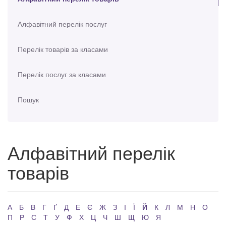
Алфавітний перелік послуг
Перелік товарів за класами
Перелік послуг за класами
Пошук
Алфавітний перелік
товарів
А
Б
В
Г
Ґ
Д
Е
Є
Ж
З
І
Ї
Й
К
Л
М
Н
О
П
Р
С
Т
У
Ф
Х
Ц
Ч
Ш
Щ
Ю
Я