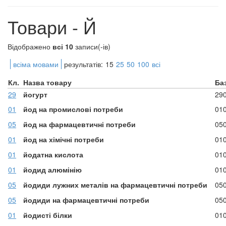
Товари - Й
Відображено
всі 10
записи(-ів)
всіма мовами
результатів:
15
25
50
100
всі
Кл.
Назва товару
Ба
29
йогурт
29
01
йод на промислові потреби
01
05
йод на фармацевтичні потреби
05
01
йод на хімічні потреби
01
01
йодатна кислота
01
01
йодид алюмінію
01
05
йодиди лужних металів на фармацевтичні потреби
05
05
йодиди на фармацевтичні потреби
05
01
йодисті білки
01