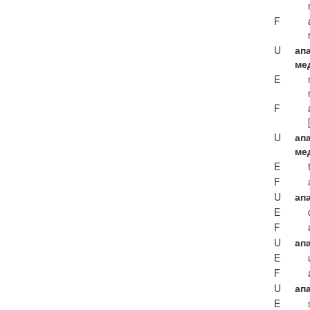
F
U
ап
ме
E
F
U
ап
ме
E
F
U
апа
E
F
U
апа
E
F
U
апа
E