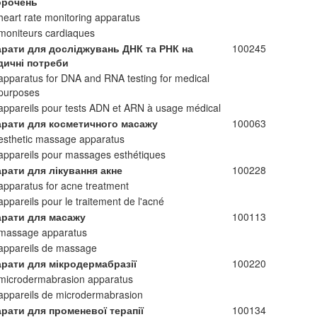
орочень
heart rate monitoring apparatus
moniteurs cardiaques
арати для досліджувань ДНК та РНК на
100245
дичні потреби
apparatus for DNA and RNA testing for medical
purposes
appareils pour tests ADN et ARN à usage médical
арати для косметичного масажу
100063
esthetic massage apparatus
appareils pour massages esthétiques
рати для лікування акне
100228
apparatus for acne treatment
appareils pour le traitement de l'acné
арати для масажу
100113
massage apparatus
appareils de massage
арати для мікродермабразії
100220
microdermabrasion apparatus
appareils de microdermabrasion
рати для променевої терапії
100134