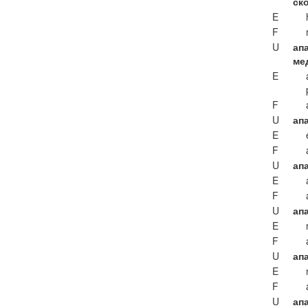
ск
E
F
U
ап
ме
E
F
U
ап
E
F
U
апа
E
F
U
ап
E
F
U
ап
E
F
U
апа