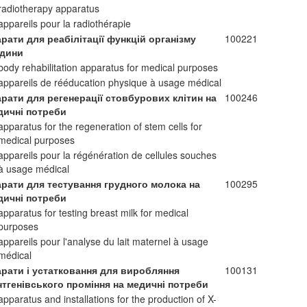
radiotherapy apparatus
appareils pour la radiothérapie
рати для реабілітації функцій організму
100221
дини
body rehabilitation apparatus for medical purposes
appareils de rééducation physique à usage médical
арати для регенерації стовбурових клітин на
100246
дичні потреби
apparatus for the regeneration of stem cells for
medical purposes
appareils pour la régénération de cellules souches
à usage médical
арати для тестування грудного молока на
100295
дичні потреби
apparatus for testing breast milk for medical
purposes
appareils pour l'analyse du lait maternel à usage
médical
арати і устатковання для виробляння
100131
нтгенівського проміння на медичні потреби
apparatus and installations for the production of X-