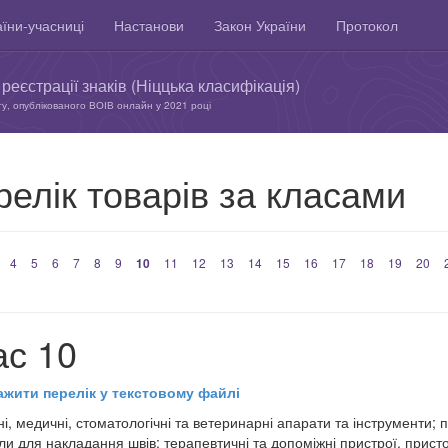
їни-учасниці
Настанови
Закон України
Протокол
реєстрації знаків (Ніццька класифікація)
ту, опублікованого ВОІВ онлайн у 2021 році
елік товарів за класами
4
5
6
7
8
9
10
11
12
13
14
15
16
17
18
19
20
ас 10
ажити перелік у текстовому файлі
ні, медичні, стоматологічні та ветеринарні апарати та інструменти; п
ли для накладання швів; терапевтичні та допоміжні пристрої, при