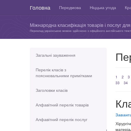
Головна
Передмова
Ніццька угода
Кра
Міжнародна класифікація товарів і послуг для 
Переклад українською мовою здійснено з офіційного англійського текс
Пер
Загальні зауваження
Перелік класів з
пояснювальними примітками
1
2
3
33
34
Заголовки класів
Кл
Алфавітний перелік товарів
Завант
Алфавітний перелік послуг
Хірургіч
матеріа