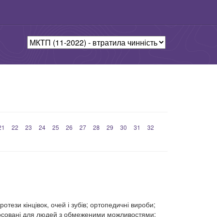
21
22
23
24
25
26
27
28
29
30
31
32
ротези кінцівок, очей і зубів; ортопедичні вироби;
стосовані для людей з обмеженими можливостями;