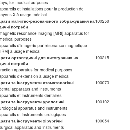
rays, for medical purposes
appareils et installations pour la production de
rayons X à usage médical
арати магнітно-резонансного зображування на
100258
дичні потреби
magnetic resonance imaging [MRI] apparatus for
medical purposes
appareils d'imagerie par résonance magnétique
[IRM] à usage médical
арати ортопедичні для витягування на
100215
дичні потреби
traction apparatus for medical purposes
appareils d'extension à usage médical
рати та інструменти стоматологічні
100073
dental apparatus and instruments
appareils et instruments dentaires
рати та інструменти урологічні
100102
urological apparatus and instruments
appareils et instruments urologiques
рати та інструменти хірургічні
100054
surgical apparatus and instruments