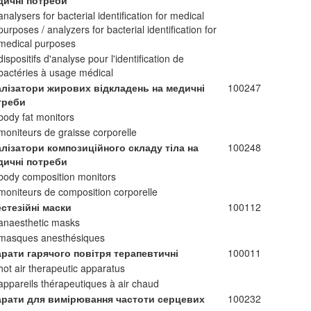
дичні потреби
analysers for bacterial identification for medical
purposes / analyzers for bacterial identification for
medical purposes
dispositifs d'analyse pour l'identification de
bactéries à usage médical
алізатори жирових відкладень на медичні
100247
треби
body fat monitors
moniteurs de graisse corporelle
алізатори композиційного складу тіла на
100248
дичні потреби
body composition monitors
moniteurs de composition corporelle
стезійні маски
100112
anaesthetic masks
masques anesthésiques
арати гарячого повітря терапевтичні
100011
hot air therapeutic apparatus
appareils thérapeutiques à air chaud
арати для вимірювання частоти серцевих
100232