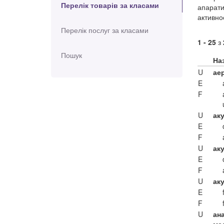
Перелік товарів за класами
апарати
активно
Перелік послуг за класами
1 - 25
з
Пошук
На
U
ае
E
F
U
ак
E
F
U
ак
E
F
U
ак
E
F
U
ана