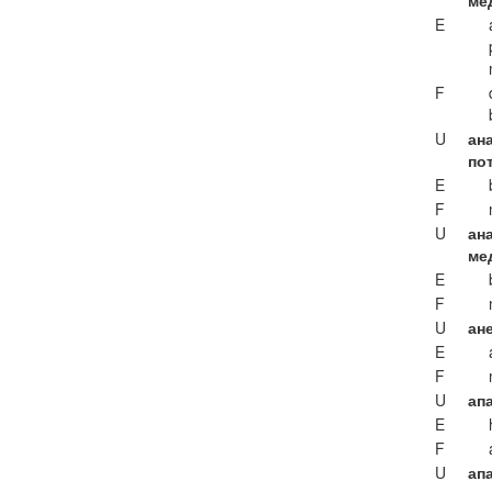
ме
E
F
U
ан
по
E
F
U
ан
ме
E
F
U
ане
E
F
U
ап
E
F
U
ап