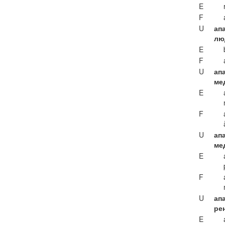
E
F
U
апа
лю
E
F
U
ап
ме
E
F
U
ап
ме
E
F
U
ап
ре
E