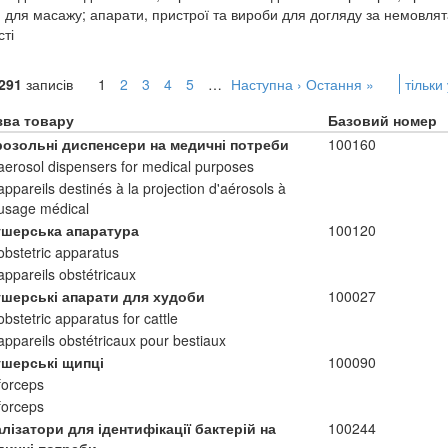
 для масажу; апарати, пристрої та вироби для догляду за немовлят
сті
291
записів
1
2
3
4
5
…
Наступна ›
Остання »
тільки
зва товару
Базовий номер
розольні диспенсери на медичні потреби
100160
aerosol dispensers for medical purposes
appareils destinés à la projection d'aérosols à
usage médical
ушерська апаратура
100120
obstetric apparatus
appareils obstétricaux
ушерські апарати для худоби
100027
obstetric apparatus for cattle
appareils obstétricaux pour bestiaux
ушерські щипці
100090
forceps
forceps
лізатори для ідентифікації бактерій на
100244