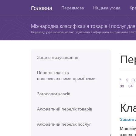
Головна
Передмова
Ніццька угода
Кра
Міжнародна класифікація товарів і послуг для 
Переклад українською мовою здійснено з офіційного англійського текс
Пер
Загальні зауваження
Перелік класів з
пояснювальними примітками
1
2
3
33
34
Заголовки класів
Кл
Алфавітний перелік товарів
Завант
Алфавітний перелік послуг
Машини,
зчеплен