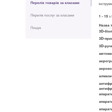
Перелік товарів за класами
інструм
Перелік послуг за класами
1 - 15
з
Назва 
Пошук
3D-біо
3D-при
3D-руч
автома
аерогр
аероко
алмази
антифр
антифр
апарат
апарат
апарат