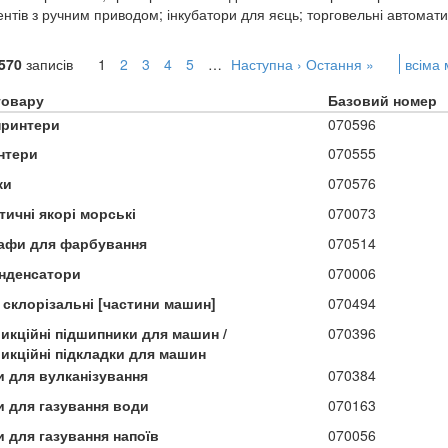
ентів з ручним приводом; інкубатори для яєць; торговельні автомати
570
записів
1
2
3
4
5
…
Наступна ›
Остання »
всіма
товару
Базовий номер
принтери
070596
нтери
070555
ки
070576
тичні якорі морські
070073
афи для фарбування
070514
нденсатори
070006
 склорізальні [частини машин]
070494
икційні підшипники для машин /
070396
икційні підкладки для машин
и для вулканізування
070384
и для газування води
070163
и для газування напоїв
070056