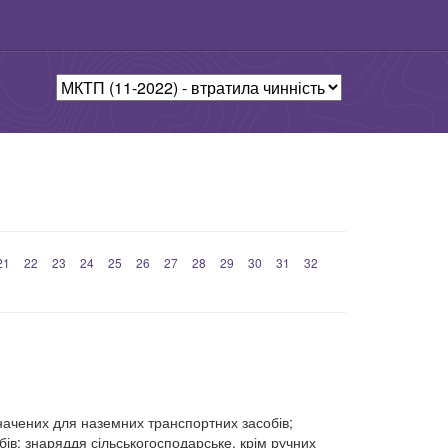
21
22
23
24
25
26
27
28
29
30
31
32
начених для наземних транспортних засобів;
ів; знаряддя сільськогосподарське, крім ручних