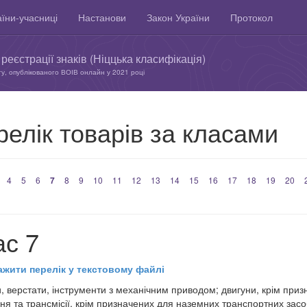
їни-учасниці
Настанови
Закон України
Протокол
реєстрації знаків (Ніццька класифікація)
ту, опублікованого ВОІВ онлайн у 2021 році
елік товарів за класами
4
5
6
7
8
9
10
11
12
13
14
15
16
17
18
19
20
ас 7
ажити перелік у текстовому файлі
 верстати, інструменти з механічним приводом; двигуни, крім приз
ня та трансмісії, крім призначених для наземних транспортних засоб