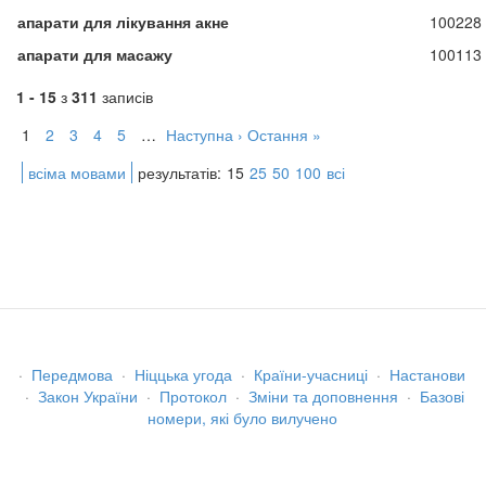
апарати для лікування акне
100228
апарати для масажу
100113
1 - 15
з
311
записів
1
2
3
4
5
…
Наступна ›
Остання »
всіма мовами
результатів:
15
25
50
100
всі
·
Передмова
·
Ніццька угода
·
Країни-учасниці
·
Настанови
·
Закон України
·
Протокол
·
Зміни та доповнення
·
Базові
номери, які було вилучено