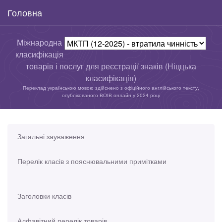
Головна
Міжнародна
класифікація
товарів і послуг для реєстрації знаків (Ніццька
класифікація)
Переклад українською мовою здійснено з офіційного англійського тексту,
опублікованого ВОІВ онлайн у 2024 році
Загальні зауваження
Перелік класів з пояснювальними примітками
Заголовки класів
Алфавітний перелік товарів