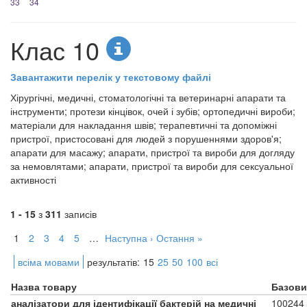
33
34
Клас 10
Завантажити перелік у текстовому файлі
Хірургічні, медичні, стоматологічні та ветеринарні апарати та
інструменти; протези кінцівок, очей і зубів; ортопедичні вироби;
матеріали для накладання швів; терапевтичні та допоміжні
пристрої, пристосовані для людей з порушеннями здоров'я;
апарати для масажу; апарати, пристрої та вироби для догляду
за немовлятами; апарати, пристрої та вироби для сексуальної
активності
1 - 15
з
311
записів
1
2
3
4
5
…
Наступна ›
Остання »
всіма мовами
результатів:
15
25
50
100
всі
Назва товару
Базови
аналізатори для ідентифікації бактерій на медичні
100244