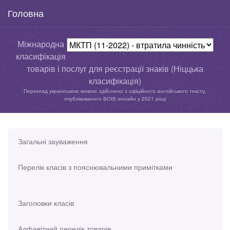
Головна
Міжнародна
класифікація
товарів і послуг для реєстрації знаків (Ніццька
класифікація)
Переклад українською мовою здійснено з офіційного англійського тексту,
опублікованого ВОІВ онлайн у 2021 році
Загальні зауваження
Перелік класів з пояснювальними примітками
Заголовки класів
Алфавітний перелік товарів