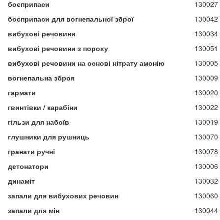
боєприпаси
130027
боєприпаси для вогнепальної зброї
130042
вибухові речовини
130034
вибухові речовини з пороху
130051
вибухові речовини на основі нітрату амонію
130005
вогнепальна зброя
130009
гармати
130020
гвинтівки / карабіни
130022
гільзи для набоїв
130019
глушники для рушниць
130070
гранати ручні
130078
детонатори
130006
динаміт
130032
запали для вибухових речовин
130060
запали для мін
130044