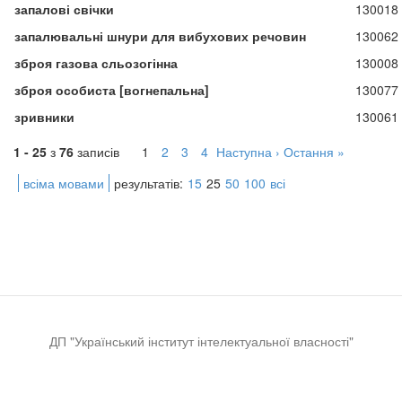
запалові свічки
130018
запалювальні шнури для вибухових речовин
130062
зброя газова сльозогінна
130008
зброя особиста [вогнепальна]
130077
зривники
130061
1 - 25
з
76
записів
1
2
3
4
Наступна ›
Остання »
всіма мовами
результатів:
15
25
50
100
всі
ДП "Український інститут інтелектуальної власності"