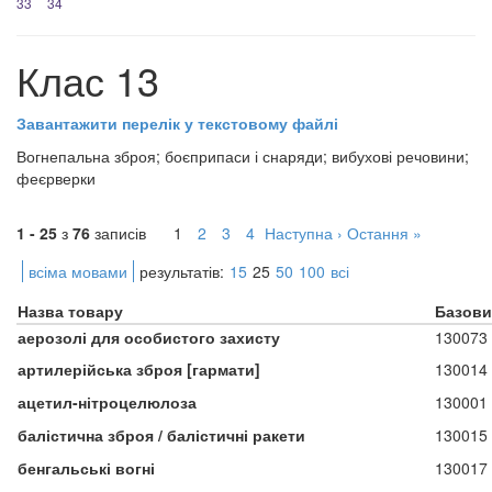
33
34
Клас 13
Завантажити перелік у текстовому файлі
Вогнепальна зброя; боєприпаси і снаряди; вибухові речовини;
феєрверки
1 - 25
з
76
записів
1
2
3
4
Наступна ›
Остання »
всіма мовами
результатів:
15
25
50
100
всі
Назва товару
Базови
аерозолі для особистого захисту
130073
артилерійська зброя [гармати]
130014
ацетил-нітроцелюлоза
130001
балістична зброя / балістичні ракети
130015
бенгальські вогні
130017