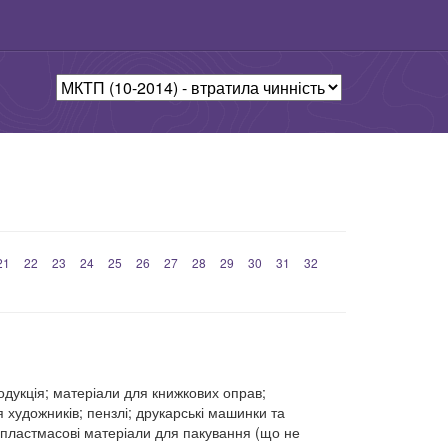
21
22
23
24
25
26
27
28
29
30
31
32
родукція; матеріали для книжкових оправ;
я художників; пензлі; друкарські машинки та
; пластмасові матеріали для пакування (що не