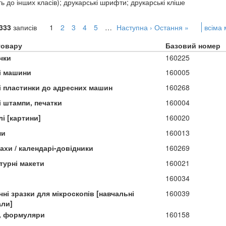
ь до інших класів); друкарські шрифти; друкарські кліше
333
записів
1
2
3
4
5
…
Наступна ›
Остання »
всіма
товару
Базовий номер
чки
160225
і машини
160005
і пластинки до адресних машин
160268
і штампи, печатки
160004
і [картини]
160020
ми
160013
ахи / календарі-довідники
160269
турні макети
160021
160034
чні зразки для мікроскопів [навчальні
160039
али]
, формуляри
160158