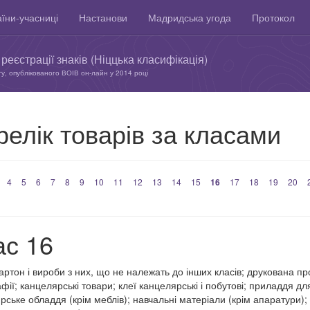
їни-учасниці
Настанови
Мадридська угода
Протокол
реєстрації знаків (Ніццька класифікація)
ту, опублікованого ВОІВ он-лайн у 2014 році
елік товарів за класами
4
5
6
7
8
9
10
11
12
13
14
15
16
17
18
19
20
ас 16
картон і вироби з них, що не належать до інших класів; друкована п
фії; канцелярські товари; клеї канцелярські і побутові; приладдя дл
рське обладдя (крім меблів); навчальні матеріали (крім апаратури)