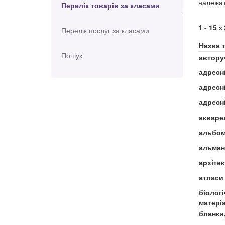
належат
Перелік товарів за класами
1 - 15
з
Перелік послуг за класами
Назва 
Пошук
автору
адресн
адресн
адресн
акварел
альбо
альман
архітек
атласи
біологі
матері
бланки