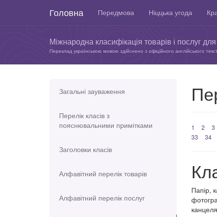
Головна
Передмова
Ніццька угода
Кра
Міжнародна класифікація товарів і послуг для 
Переклад українською мовою здійснено з офіційного англійського текс
Пер
Загальні зауваження
Перелік класів з
пояснювальними примітками
1
2
3
33
34
Заголовки класів
Кл
Алфавітний перелік товарів
Папір, 
Алфавітний перелік послуг
фотогра
канцеля