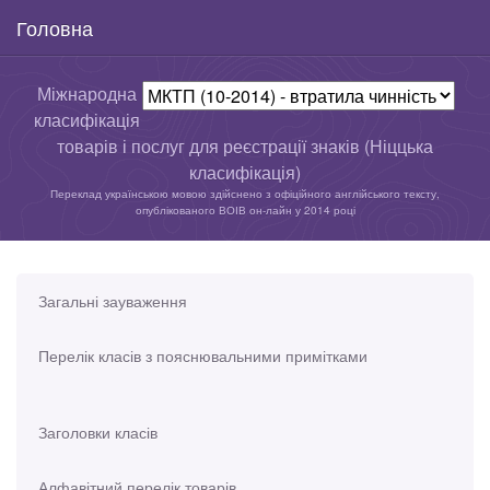
Головна
Міжнародна
класифікація
товарів і послуг для реєстрації знаків (Ніццька
класифікація)
Переклад українською мовою здійснено з офіційного англійського тексту,
опублікованого ВОІВ он-лайн у 2014 році
Загальні зауваження
Перелік класів з пояснювальними примітками
Заголовки класів
Алфавітний перелік товарів