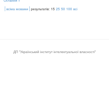
Остання »
всіма мовами
результатів:
15
25
50
100
всі
ДП "Український інститут інтелектуальної власності"