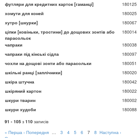
футляри для кредитних карток [гаманці]
180125
хомути для коней
180025
хутро [шкурки]
180067
ціпки [ковіньки, тростини] до дощових зонтів або
180014
парасольок
чапраки
180038
чапраки під кінські сідла
180097
чохли на дощові зонти або парасольки
180051
шкільні ранці [заплічники]
180020
шкіра штучна
180042
шкіряний картон
180022
шкури тварин
180002
шкури худоби
180088
91 - 105
з
110
записів
« Перша
‹ Попередня
…
3
4
5
6
7
8
Наступна ›