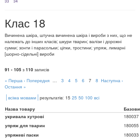
33
34
Клас 18
Вичинена шкіра, штучна вичинена шкіра і вироби з них, що не
належать до інших класів; шкури тварин; валізи і дорожні
сумки; зонти і парасольки; ціпки, тростини; упряж, лимарні
[шорно-сідельні] вироби
91 - 105
з
110
записів
« Перша
‹ Попередня
…
3
4
5
6
7
8
Наступна ›
Остання »
всіма мовами
результатів:
15
25
50
100
всі
Назва товару
Базови
укривала хутрові
180037
упряж для тварин
180055
упряжеві паски
180033