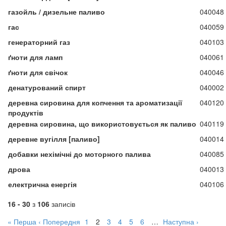
газойль / дизельне паливо
040048
гас
040059
генераторний газ
040103
ґноти для ламп
040061
ґноти для свічок
040046
денатурований спирт
040002
деревна сировина для копчення та ароматизації
040120
продуктів
деревна сировина, що використовується як паливо
040119
деревне вугілля [паливо]
040014
добавки нехімічні до моторного палива
040085
дрова
040013
електрична енергія
040106
16 - 30
з
106
записів
« Перша
‹ Попередня
1
2
3
4
5
6
…
Наступна ›