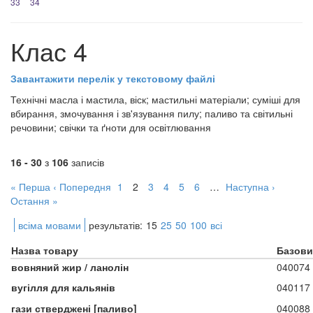
33
34
Клас 4
Завантажити перелік у текстовому файлі
Технічні масла і мастила, віск; мастильні матеріали; суміші для
вбирання, змочування і зв'язування пилу; паливо та світильні
речовини; свічки та ґноти для освітлювання
16 - 30
з
106
записів
« Перша
‹ Попередня
1
2
3
4
5
6
…
Наступна ›
Остання »
всіма мовами
результатів:
15
25
50
100
всі
Назва товару
Базови
вовняний жир / ланолін
040074
вугілля для кальянів
040117
гази стверджені [паливо]
040088