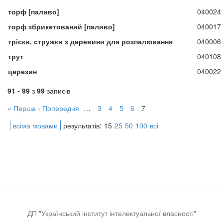
торф [паливо]
040024
торф збрикетований [паливо]
040017
тріски, стружки з деревини для розпалювання
040006
трут
040108
церезин
040022
91 - 99
з
99
записів
« Перша
‹ Попередня
…
3
4
5
6
7
всіма мовами
результатів:
15
25
50
100
всі
ДП "Український інститут інтелектуальної власності"