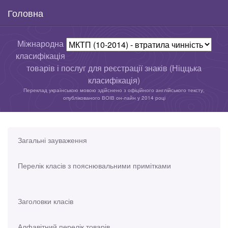
Головна
Міжнародна
класифікація
товарів і послуг для реєстрації знаків (Ніццька
класифікація)
Переклад українською мовою здійснено з офіційного англійського тексту,
опублікованого ВОІВ он-лайн у 2014 році
Загальні зауваження
Перелік класів з пояснювальними примітками
Заголовки класів
Алфавітний перелік товарів