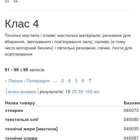
33
34
Клас 4
Технічні мастила і оливи; мастильні матеріали; речовини для
вбирання, змочування і пов'язування пилу; паливо (в тому
числі моторний бензин) і світильні речовини; свічки, ґноти для
освітлювання
91 - 99
з
99
записів
« Перша
‹ Попередня
…
3
4
5
6
7
всіма мовами
результатів:
15
25
50
100
всі
Назва товару
Базови
стеарин
040073
текстильні олії
040080
технічні жири [мастила]
040035
технічні оливи
040087