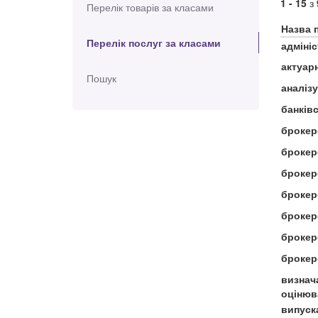
1 - 15
з
Перелік товарів за класами
Назва 
Перелік послуг за класами
адміні
актуарн
Пошук
аналіз
банківс
брокер
брокерс
брокер
брокер
брокер
брокер
брокер
визнач
оцінюв
випуск