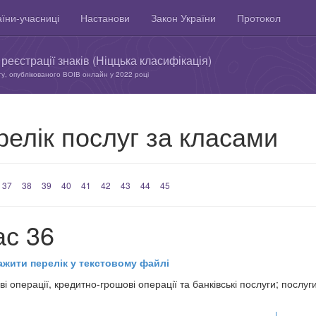
їни-учасниці
Настанови
Закон України
Протокол
реєстрації знаків (Ніццька класифікація)
ту, опублікованого ВОІВ онлайн у 2022 році
релік послуг за класами
37
38
39
40
41
42
43
44
45
ас 36
ажити перелік у текстовому файлі
ві операції, кредитно-грошові операції та банківські послуги; послу