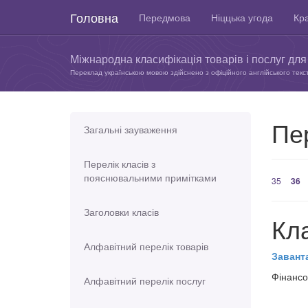
Головна
Передмова
Ніццька угода
Кра
Міжнародна класифікація товарів і послуг для 
Переклад українською мовою здійснено з офіційного англійського текс
Пе
Загальні зауваження
Перелік класів з
пояснювальними примітками
35
36
Заголовки класів
Кл
Алфавітний перелік товарів
Завант
Фінансо
Алфавітний перелік послуг