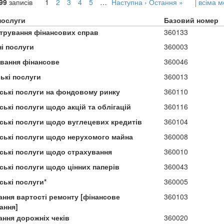
99
записів
1
2
3
4
5
…
Наступна ›
Остання »
всіма 
послуги
Базовий номер
стрування фінансових справ
360133
і послуги
360003
ування фінансове
360046
ькі послуги
360013
ські послуги на фондовому ринку
360110
ькі послуги щодо акцій та облігацій
360116
ські послуги щодо вуглецевих кредитів
360104
ські послуги щодо нерухомого майна
360008
ські послуги щодо страхування
360010
ські послуги щодо цінних паперів
360043
ські послуги*
360005
ання вартості ремонту [фінансове
360103
ання]
ання дорожніх чеків
360020