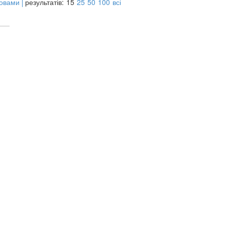
мовами
результатів:
15
25
50
100
всі