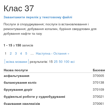
Клас 37
Завантажити перелік у текстовому файлі
Послуги зі споруджування; послуги із встановлювання і
ремонтування; добування копалин, буріння свердловин для
добування нафти та газу
1 - 15
з
150
записів
1
2
3
4
5
…
Наступна ›
Остання »
всіма мовами
результатів:
15
25
50
100
всі
Назва послуги
Базови
асфальтування
370005
балансування коліс
370138
брукування доріг
370109
будівельні роботи у суднобудуванні
370021
будування хвилерізів
370061