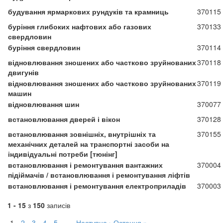
будування ярмаркових рундуків та крамниць
370115
буріння глибоких нафтових або газових
370133
свердловин
буріння свердловин
370114
відновлювання зношених або частково зруйнованих
370118
двигунів
відновлювання зношених або частково зруйнованих
370119
машин
відновлювання шин
370077
встановлювання дверей і вікон
370128
встановлювання зовнішніх, внутрішніх та
370155
механічних деталей на транспортні засоби на
індивідуальні потреби [тюнінг]
встановлювання і ремонтування вантажних
370004
підіймачів / встановлювання і ремонтування ліфтів
встановлювання і ремонтування електроприладів
370003
1 - 15
з
150
записів
1
2
3
4
5
…
Наступна ›
Остання »