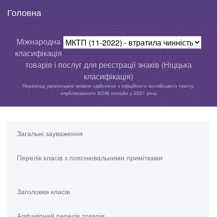
Головна
Міжнародна
класифікація
товарів і послуг для реєстрації знаків (Ніццька
класифікація)
Переклад українською мовою здійснено з офіційного англійського тексту,
опублікованого ВОІВ онлайн у 2021 році
Загальні зауваження
Перелік класів з пояснювальними примітками
Заголовки класів
Алфавітний перелік товарів