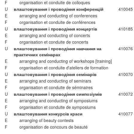
F
organisation et conduite de colloques
U
влаштовування і проводіння конференцій
410045
E
arranging and conducting of conferences
F
organisation et conduite de conférences
U
влаштовування і проводіння концертів
410185
E
arranging and conducting of concerts
F
organisation et conduite de concerts
U
влаштовування і проводіння навчання на
410076
практичних семінарах
E
arranging and conducting of workshops [training]
F
organisation et conduite d'ateliers de formation
U
влаштовування і проводіння семінарів
410070
E
arranging and conducting of seminars
F
organisation et conduite de séminaires
U
влаштовування і проводіння симпозіумів
410072
E
arranging and conducting of symposiums
F
organisation et conduite de symposiums
U
влаштовування конкурсів краси
410077
E
arranging of beauty contests
F
organisation de concours de beauté