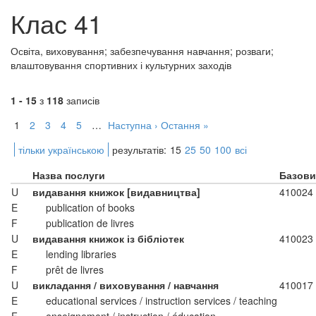
Клас 41
Освіта, виховування; забезпечування навчання; розваги;
влаштовування спортивних і культурних заходів
1 - 15
з
118
записів
1
2
3
4
5
…
Наступна ›
Остання »
тільки українською
результатів:
15
25
50
100
всі
Назва послуги
Базови
U
видавання книжок [видавництва]
410024
E
publication of books
F
publication de livres
U
видавання книжок із бібліотек
410023
E
lending libraries
F
prêt de livres
U
викладання / виховування / навчання
410017
E
educational services / instruction services / teaching