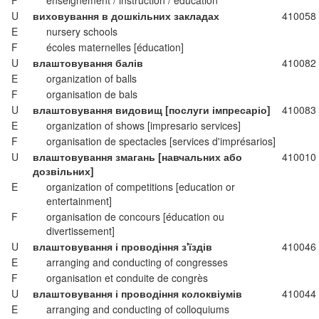
F
enseignement / instruction / éducation
U
виховування в дошкільних закладах
410058
E
nursery schools
F
écoles maternelles [éducation]
U
влаштовування балів
410082
E
organization of balls
F
organisation de bals
U
влаштовування видовищ [послуги імпресаріо]
410083
E
organization of shows [impresario services]
F
organisation de spectacles [services d'imprésarios]
U
влаштовування змагань [навчальних або
410010
дозвільних]
E
organization of competitions [education or
entertainment]
F
organisation de concours [éducation ou
divertissement]
U
влаштовування і проводіння з'їздів
410046
E
arranging and conducting of congresses
F
organisation et conduite de congrès
U
влаштовування і проводіння колоквіумів
410044
E
arranging and conducting of colloquiums