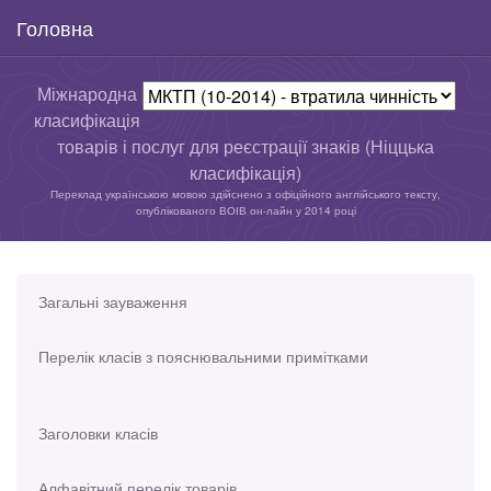
Головна
Міжнародна
класифікація
товарів і послуг для реєстрації знаків (Ніццька
класифікація)
Переклад українською мовою здійснено з офіційного англійського тексту,
опублікованого ВОІВ он-лайн у 2014 році
Загальні зауваження
Перелік класів з пояснювальними примітками
Заголовки класів
Алфавітний перелік товарів