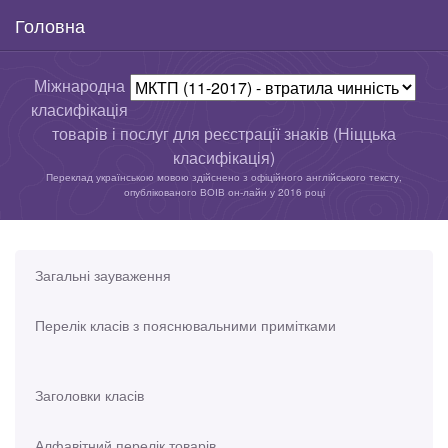
Головна
Міжнародна
класифікація
товарів і послуг для реєстрації знаків (Ніццька
класифікація)
Переклад українською мовою здійснено з офіційного англійського тексту,
опублікованого ВОІВ он-лайн у 2016 році
Загальні зауваження
Перелік класів з пояснювальними примітками
Заголовки класів
Алфавітний перелік товарів