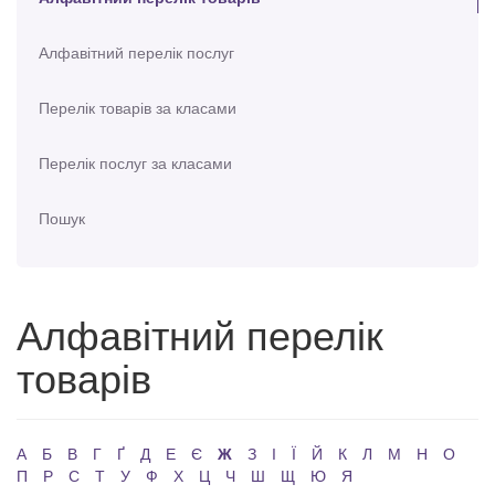
Алфавітний перелік послуг
Перелік товарів за класами
Перелік послуг за класами
Пошук
Алфавітний перелік
товарів
А
Б
В
Г
Ґ
Д
Е
Є
Ж
З
І
Ї
Й
К
Л
М
Н
О
П
Р
С
Т
У
Ф
Х
Ц
Ч
Ш
Щ
Ю
Я