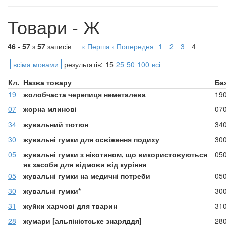
Товари - Ж
46 - 57
з
57
записів
« Перша
‹ Попередня
1
2
3
4
всіма мовами
результатів:
15
25
50
100
всі
Кл.
Назва товару
Ба
19
жолобчаста черепиця неметалева
19
07
жорна млинові
07
34
жувальний тютюн
34
30
жувальні гумки для освіження подиху
30
05
жувальні гумки з нікотином, що використовуються
05
як засоби для відмови від куріння
05
жувальні гумки на медичні потреби
05
30
жувальні гумки*
30
31
жуйки харчові для тварин
31
28
жумари [альпіністське знаряддя]
28