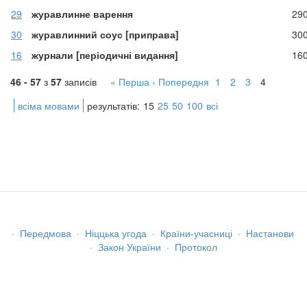
29
журавлинне варення
29
30
журавлинний соус [приправа]
30
16
журнали [періодичні видання]
16
46 - 57
з
57
записів
« Перша
‹ Попередня
1
2
3
4
всіма мовами
результатів:
15
25
50
100
всі
·
Передмова
·
Ніццька угода
·
Країни-учасниці
·
Настанови
·
Закон України
·
Протокол