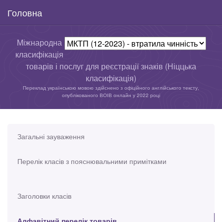
Головна
Міжнародна
класифікація
товарів і послуг для реєстрації знаків (Ніццька
класифікація)
Переклад українською мовою здійснено з офіційного англійського тексту,
опублікованого ВОІВ онлайн у 2022 році
Загальні зауваження
Перелік класів з пояснювальними примітками
Заголовки класів
Алфавітний перелік товарів