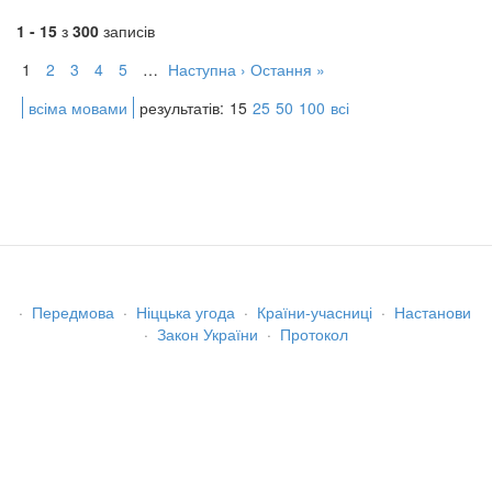
1 - 15
з
300
записів
1
2
3
4
5
…
Наступна ›
Остання »
всіма мовами
результатів:
15
25
50
100
всі
·
Передмова
·
Ніццька угода
·
Країни-учасниці
·
Настанови
·
Закон України
·
Протокол