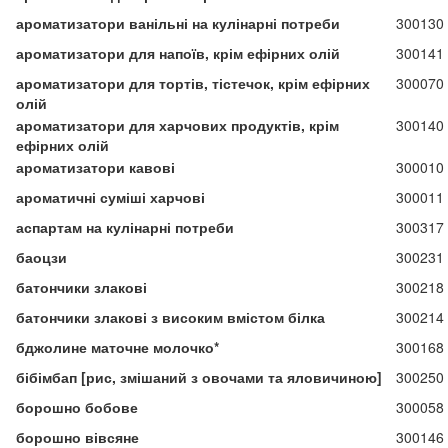
ароматизатори ванільні на кулінарні потреби
300130
ароматизатори для напоїв, крім ефірних олій
300141
ароматизатори для тортів, тістечок, крім ефірних
300070
олій
ароматизатори для харчових продуктів, крім
300140
ефірних олій
ароматизатори кавові
300010
ароматичні суміші харчові
300011
аспартам на кулінарні потреби
300317
баоцзи
300231
батончики злакові
300218
батончики злакові з високим вмістом білка
300214
бджолине маточне молочко*
300168
бібімбап [рис, змішаний з овочами та яловичиною]
300250
борошно бобове
300058
борошно вівсяне
300146