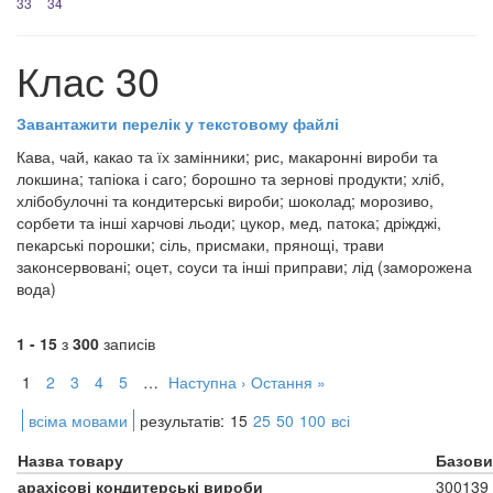
33
34
Клас 30
Завантажити перелік у текстовому файлі
Кава, чай, какао та їх замінники; рис, макаронні вироби та
локшина; тапіока і саго; борошно та зернові продукти; хліб,
хлібобулочні та кондитерські вироби; шоколад; морозиво,
сорбети та інші харчові льоди; цукор, мед, патока; дріжджі,
пекарські порошки; сіль, присмаки, прянощі, трави
законсервовані; оцет, соуси та інші приправи; лід (заморожена
вода)
1 - 15
з
300
записів
1
2
3
4
5
…
Наступна ›
Остання »
всіма мовами
результатів:
15
25
50
100
всі
Назва товару
Базови
арахісові кондитерські вироби
300139