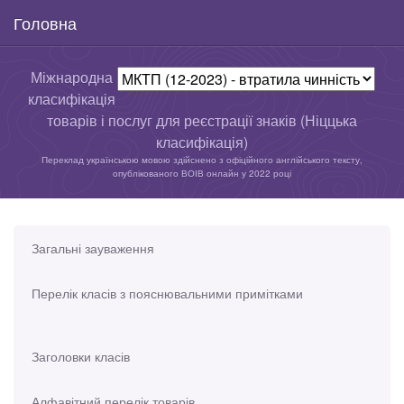
Головна
Міжнародна
класифікація
товарів і послуг для реєстрації знаків (Ніццька
класифікація)
Переклад українською мовою здійснено з офіційного англійського тексту,
опублікованого ВОІВ онлайн у 2022 році
Загальні зауваження
Перелік класів з пояснювальними примітками
Заголовки класів
Алфавітний перелік товарів