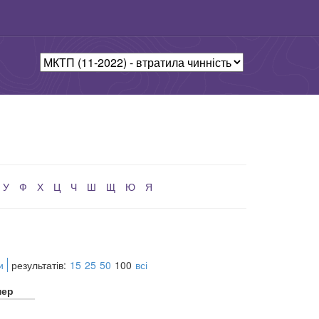
У
Ф
Х
Ц
Ч
Ш
Щ
Ю
Я
и
результатів:
15
25
50
100
всі
мер