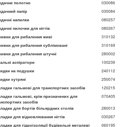
ждачне полотно
030086
ждачний папір
030084
ждачні напилки
080257
дачні пилочки для нігтів
080267
живки для рибалення живі
310132
живки для рибалення сублімовані
310169
живки для рибалення штучні
280002
зальні аспіратори
100239
кидки на подушки
240112
кидки хутряні
250074
кладки гальмові для транспортних засобів
120215
кладки гальмові, крім призначених для
070405
анспортних засобів
кладки для бортів більярдних столів
280013
кладки для відновлювання нігтів
030267
ладки для гідроізоляції будівельні металеві
060195