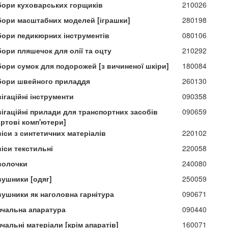
бори куховарських горщиків
210026
бори масштабних моделей [іграшки]
280198
бори педикюрних інструментів
080106
бори пляшечок для олії та оцту
210292
бори сумок для подорожей [з вичиненої шкіри]
180084
бори швейного приладдя
260130
ігаційні інструменти
090358
вігаційні прилади для транспортних засобів
090659
ортові комп'ютери]
іси з синтетичних матеріалів
220102
іси текстильні
220058
волочки
240080
вушники [одяг]
250059
вушники як наголовна гарнітура
090671
вчальна апаратура
090440
чальні матеріали [крім апаратів]
160071