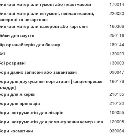
бивкові матеріали гумові або пластмасові
170014
ивкові матеріали негумові, непластмасові,
220030
аперові та некартонні
бивкові матеріали паперові або картонні
160366
ійки для взуття
250116
бір органайзерів для багажу
180144
бої
130023
бої розривні
130003
бори даних записані або завантажні
090847
бори для друкування портативні [канцелярське
160178
иладдя]
бори для лікерів
210155
бори для прянощів
210122
ори інструментів для лікарів
100055
бори інструментів для ремонтування камер шин
120008
бори косметики
030064