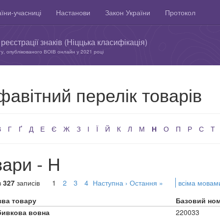
їни-учасниці
Настанови
Закон України
Протокол
реєстрації знаків (Ніццька класифікація)
ту, опублікованого ВОІВ онлайн у 2021 році
фавітний перелік товарів
В
Г
Ґ
Д
Е
Є
Ж
З
І
Ї
Й
К
Л
М
Н
О
П
Р
С
Т
ари - Н
з
327
записів
1
2
3
4
Наступна ›
Остання »
всіма мовам
зва товару
Базовий но
бивкова вовна
220033