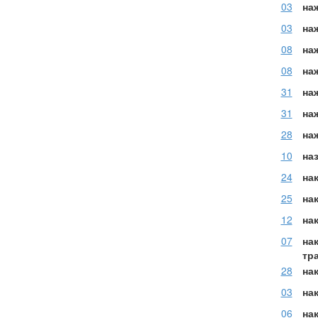
03
на
03
на
08
на
08
наж
31
на
31
на
28
на
10
на
24
на
25
на
12
на
07
на
тр
28
на
03
на
06
нак