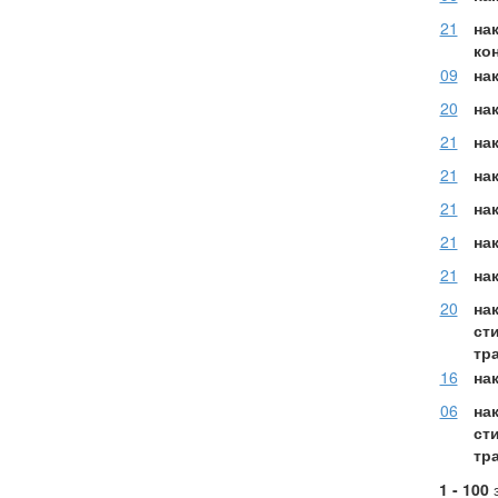
21
на
ко
09
на
20
на
21
на
21
на
21
на
21
на
21
нак
20
на
сти
тр
16
на
06
на
сти
тр
1 - 100