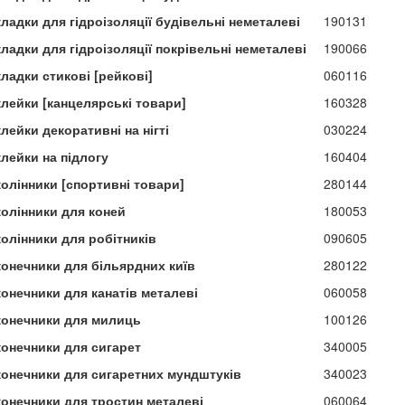
ладки для гідроізоляції будівельні неметалеві
190131
ладки для гідроізоляції покрівельні неметалеві
190066
ладки стикові [рейкові]
060116
клейки [канцелярські товари]
160328
лейки декоративні на нігті
030224
лейки на підлогу
160404
колінники [спортивні товари]
280144
колінники для коней
180053
олінники для робітників
090605
конечники для більярдних київ
280122
конечники для канатів металеві
060058
конечники для милиць
100126
конечники для сигарет
340005
конечники для сигаретних мундштуків
340023
конечники для тростин металеві
060064