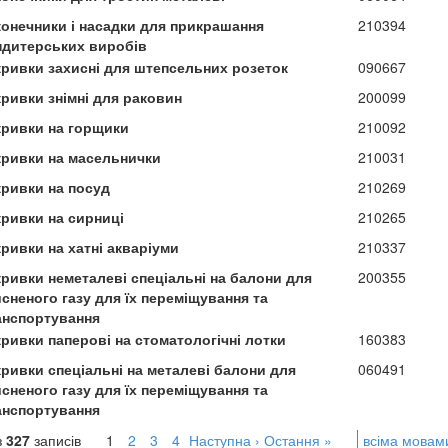
конечники і насадки для прикрашання
210394
ндитерських виробів
кривки захисні для штепсельних розеток
090667
кривки знімні для раковин
200099
кривки на горщики
210092
кривки на масельнички
210031
кривки на посуд
210269
кривки на сирниці
210265
ривки на хатні акваріуми
210337
кривки неметалеві спеціальні на балони для
200355
сненого газу для їх переміщування та
анспортування
кривки паперові на стоматологічні лотки
160383
кривки спеціальні на металеві балони для
060491
сненого газу для їх переміщування та
анспортування
з
327
записів
1
2
3
4
Наступна ›
Остання »
всіма мовам