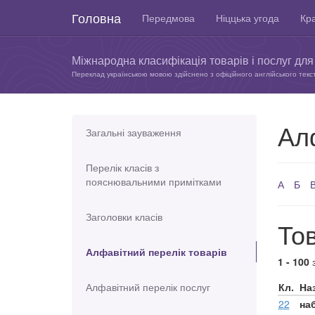
Головна
Передмова
Ніццька угода
Кра
Міжнародна класифікація товарів і послуг для 
Переклад українською мовою здійснено з офіційного англійського текс
Ал
Загальні зауваження
Перелік класів з
пояснювальними примітками
А
Б
Заголовки класів
Тов
Алфавітний перелік товарів
1 - 100
Алфавітний перелік послуг
Кл.
На
22
на