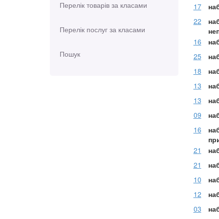
Перелік товарів за класами
17
на
22
наб
Перелік послуг за класами
неп
16
на
Пошук
25
наб
18
на
13
на
13
на
09
на
16
на
пр
21
на
21
на
10
наб
12
на
03
на