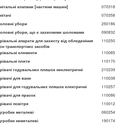
нітальні клапани [частини машин]
070318
нітачі
070358
головні убори
250186
головні убори, що є захисними шоломами
090832
рівальні апарати для захисту від обледеніння
110250
кон транспортних засобів
грівальні елементи
110085
грівальні плити
110170
грівачі годувальних пляшок неелектричні
210239
рівачі для ванн
110038
грівачі для годувальних пляшок електричні
110257
рівачі для прасок
110086
рівачі повітря
110012
дгробки металеві
060254
дгробки неметалеві
190174