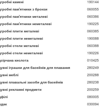
гробні камені
190144
гробні пам'ятники з бронзи
060055
дгробні пам'ятники металеві
060386
дгробні пам'ятники неметалеві
190225
дгробні плити металеві
060385
дгробні плити неметалеві
190088
дгробні стели металеві
060388
дгробні стели неметалеві
190226
дсірчана кислота
010425
дувні іграшки для басейнів для плавання
280249
дувні меблі
200288
дувні плавальні засоби для басейнів
280238
дувні рекламні предмети
200259
дфілі
080005
ждак
030094