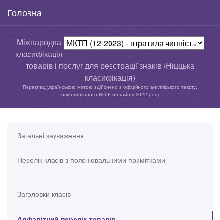
Головна
Міжнародна
класифікація
товарів і послуг для реєстрації знаків (Ніццька
класифікація)
Переклад українською мовою здійснено з офіційного англійського тексту,
опублікованого ВОІВ онлайн у 2022 році
Загальні зауваження
Перелік класів з пояснювальними примітками
Заголовки класів
Алфавітний перелік товарів