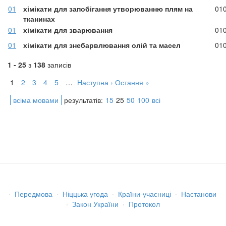
01
хімікати для запобігання утворюванню плям на
01
тканинах
01
хімікати для зварювання
01
01
хімікати для знебарвлювання олій та масел
01
1 - 25
з
138
записів
1
2
3
4
5
…
Наступна ›
Остання »
всіма мовами
результатів:
15
25
50
100
всі
·
Передмова
·
Ніццька угода
·
Країни-учасниці
·
Настанови
·
Закон України
·
Протокол