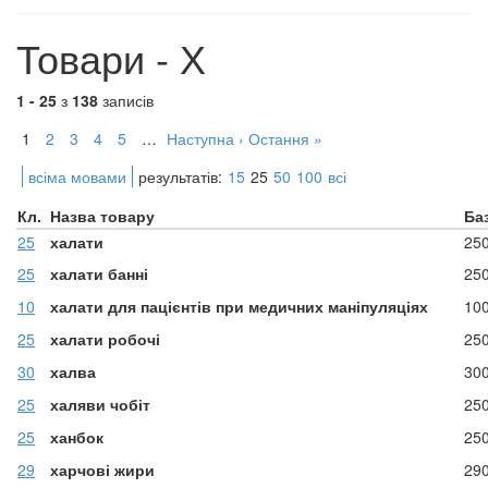
Товари - Х
1 - 25
з
138
записів
1
2
3
4
5
…
Наступна ›
Остання »
всіма мовами
результатів:
15
25
50
100
всі
Кл.
Назва товару
Ба
25
халати
25
25
халати банні
25
10
халати для пацієнтів при медичних маніпуляціях
10
25
халати робочі
25
30
халва
30
25
халяви чобіт
25
25
ханбок
25
29
харчові жири
29