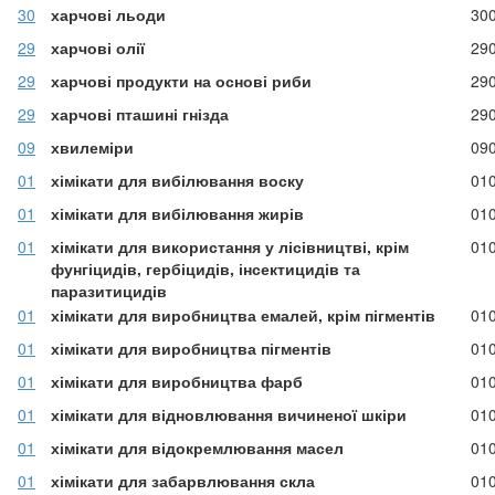
30
харчові льоди
30
29
харчові олії
29
29
харчові продукти на основі риби
29
29
харчові пташині гнізда
29
09
хвилеміри
09
01
хімікати для вибілювання воску
01
01
хімікати для вибілювання жирів
01
01
хімікати для використання у лісівництві, крім
01
фунгіцидів, гербіцидів, інсектицидів та
паразитицидів
01
хімікати для виробництва емалей, крім пігментів
01
01
хімікати для виробництва пігментів
01
01
хімікати для виробництва фарб
01
01
хімікати для відновлювання вичиненої шкіри
01
01
хімікати для відокремлювання масел
01
01
хімікати для забарвлювання скла
01