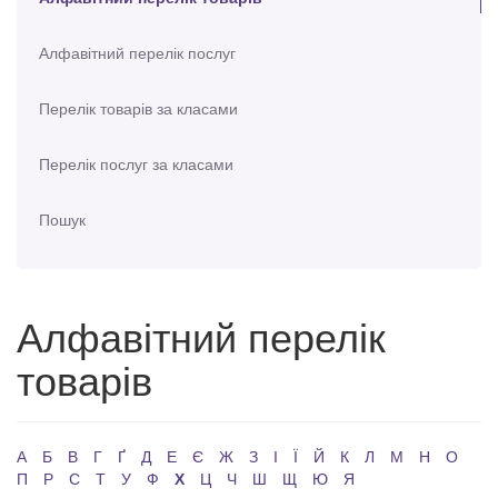
Алфавітний перелік послуг
Перелік товарів за класами
Перелік послуг за класами
Пошук
Алфавітний перелік
товарів
А
Б
В
Г
Ґ
Д
Е
Є
Ж
З
І
Ї
Й
К
Л
М
Н
О
П
Р
С
Т
У
Ф
Х
Ц
Ч
Ш
Щ
Ю
Я