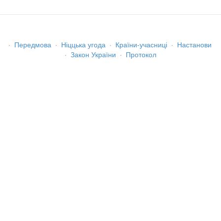
·
Передмова
·
Ніццька угода
·
Країни-учасниці
·
Настанови
·
Закон України
·
Протокол