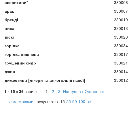
аперитиви*
330006
арак
330007
бренді
330019
вина
330013
віскі
330023
горілка
330034
горілка вишнева
330017
грушевий сидр
330021
джин
330014
дижестиви [лікери та алкогольні напої]
330012
1 - 15
з
36
записів
1
2
3
Наступна ›
Остання »
всіма мовами
результатів:
15
25
50
100
всі