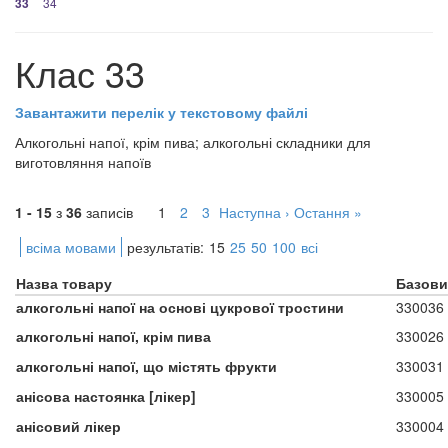
33
34
Клас 33
Завантажити перелік у текстовому файлі
Алкогольні напої, крім пива; алкогольні складники для
виготовляння напоїв
1 - 15
з
36
записів
1
2
3
Наступна ›
Остання »
всіма мовами
результатів:
15
25
50
100
всі
Назва товару
Базови
алкогольні напої на основі цукрової тростини
330036
алкогольні напої, крім пива
330026
алкогольні напої, що містять фрукти
330031
анісова настоянка [лікер]
330005
анісовий лікер
330004