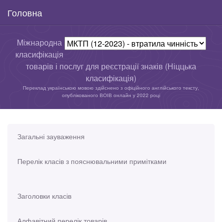
Головна
Міжнародна
класифікація
товарів і послуг для реєстрації знаків (Ніццька
класифікація)
Переклад українською мовою здійснено з офіційного англійського тексту,
опублікованого ВОІВ онлайн у 2022 році
Загальні зауваження
Перелік класів з пояснювальними примітками
Заголовки класів
Алфавітний перелік товарів