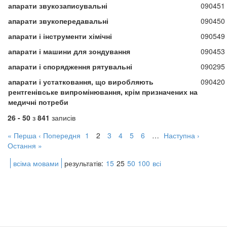
апарати звукозаписувальні
090451
апарати звукопередавальні
090450
апарати і інструменти хімічні
090549
апарати і машини для зондування
090453
апарати і спорядження рятувальні
090295
апарати і устатковання, що виробляють
090420
рентгенівське випромінювання, крім призначених на
медичні потреби
26 - 50
з
841
записів
« Перша
‹ Попередня
1
2
3
4
5
6
…
Наступна ›
Остання »
всіма мовами
результатів:
15
25
50
100
всі