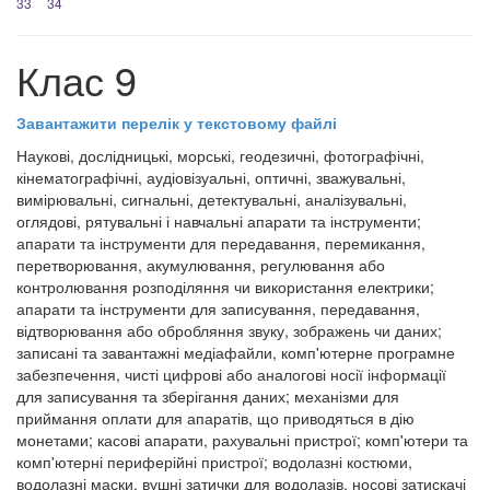
33
34
Клас 9
Завантажити перелік у текстовому файлі
Наукові, дослідницькі, морські, геодезичні, фотографічні,
кінематографічні, аудіовізуальні, оптичні, зважувальні,
вимірювальні, сигнальні, детектувальні, аналізувальні,
оглядові, рятувальні і навчальні апарати та інструменти;
апарати та інструменти для передавання, перемикання,
перетворювання, акумулювання, регулювання або
контролювання розподіляння чи використання електрики;
апарати та інструменти для записування, передавання,
відтворювання або обробляння звуку, зображень чи даних;
записані та завантажні медіафайли, комп'ютерне програмне
забезпечення, чисті цифрові або аналогові носії інформації
для записування та зберігання даних; механізми для
приймання оплати для апаратів, що приводяться в дію
монетами; касові апарати, рахувальні пристрої; комп'ютери та
комп'ютерні периферійні пристрої; водолазні костюми,
водолазні маски, вушні затички для водолазів, носові затискачі