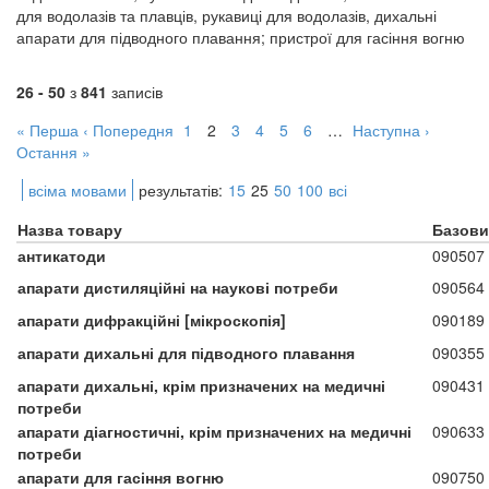
для водолазів та плавців, рукавиці для водолазів, дихальні
апарати для підводного плавання; пристрої для гасіння вогню
26 - 50
з
841
записів
« Перша
‹ Попередня
1
2
3
4
5
6
…
Наступна ›
Остання »
всіма мовами
результатів:
15
25
50
100
всі
Назва товару
Базови
антикатоди
090507
апарати дистиляційні на наукові потреби
090564
апарати дифракційні [мікроскопія]
090189
апарати дихальні для підводного плавання
090355
апарати дихальні, крім призначених на медичні
090431
потреби
апарати діагностичні, крім призначених на медичні
090633
потреби
апарати для гасіння вогню
090750