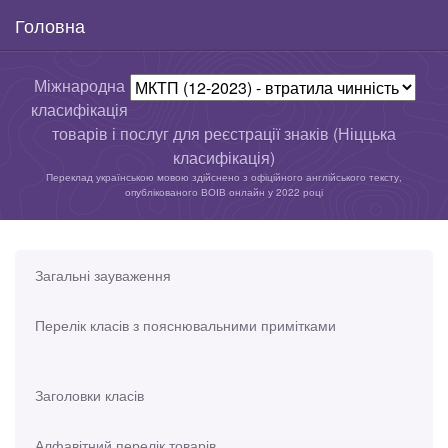
Головна
Міжнародна
класифікація
товарів і послуг для реєстрації знаків (Ніццька
класифікація)
Переклад українською мовою здійснено з офіційного англійського тексту,
опублікованого ВОІВ онлайн у 2022 році
Загальні зауваження
Перелік класів з пояснювальними примітками
Заголовки класів
Алфавітний перелік товарів