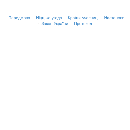
·
Передмова
·
Ніццька угода
·
Країни-учасниці
·
Настанови
·
Закон України
·
Протокол