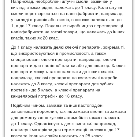
Наприклад, необроблені штучні смоли, зазвичай у
вигляді в'язких рідин, належать до 1 класу. Коли штучні
смоли перетворюються на напівфабрикати, наприклад,
у вигляді стрижнів або листів, вони вже належать не до
1, а до 17 класу. Подальше виробництво перетворює ці
напівфабрикати на готові товари, що належать до інших
класів, таких як 20 клас.
До 1 класу належать деякі клеючі препарати, зокрема ті,
що використовуються в промисловості, а також
спеціалізовані клеючі препарати, наприклад, клеючі
препарати для настінної плитки або для шпалер. Клеючі
препарати можуть також належати до інших класів:
наприклад, клеючі препарати на косметичні потреби
належать до 3 класу, клеючі препарати для зубних
протезів - до 5 класу, а клеючі препарати на
канцелярські потреби - до 16 класу.
Подібним чином, замазки та інші пастоподібні
заповнювачі порожнин, такі як замазки віконні та замазки
для ремонтування кузовів автомобілів також належать
до 1 класу. Однак існують деякі винятки: наприклад,
полімерні матеріали для герметизації належать до 17
класу та іграшка-слайм належить до 28 класу.