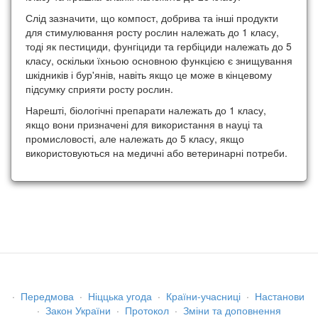
Слід зазначити, що компост, добрива та інші продукти
для стимулювання росту рослин належать до 1 класу,
тоді як пестициди, фунгіциди та гербіциди належать до 5
класу, оскільки їхньою основною функцією є знищування
шкідників і бур'янів, навіть якщо це може в кінцевому
підсумку сприяти росту рослин.
Нарешті, біологічні препарати належать до 1 класу,
якщо вони призначені для використання в науці та
промисловості, але належать до 5 класу, якщо
використовуються на медичні або ветеринарні потреби.
·
Передмова
·
Ніццька угода
·
Країни-учасниці
·
Настанови
·
Закон України
·
Протокол
·
Зміни та доповнення