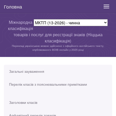
Головна
Toggl
navig
Міжнародна
класифікація
товарів і послуг для реєстрації знаків (Ніццька
класифікація)
Переклад українською мовою здійснено з офіційного англійського тексту,
опублікованого ВОІВ онлайн у 2025 році
Загальні зауваження
Перелік класів з пояснювальними примітками
Заголовки класів
Алфавітний перелік товарів