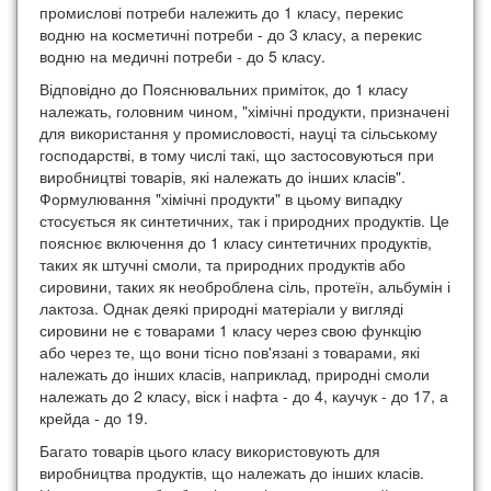
промислові потреби належить до 1 класу, перекис
водню на косметичні потреби - до 3 класу, а перекис
водню на медичні потреби - до 5 класу.
Відповідно до Пояснювальних приміток, до 1 класу
належать, головним чином, "хімічні продукти, призначені
для використання у промисловості, науці та сільському
господарстві, в тому числі такі, що застосовуються при
виробництві товарів, які належать до інших класів".
Формулювання "хімічні продукти" в цьому випадку
стосується як синтетичних, так і природних продуктів. Це
пояснює включення до 1 класу синтетичних продуктів,
таких як штучні смоли, та природних продуктів або
сировини, таких як необроблена сіль, протеїн, альбумін і
лактоза. Однак деякі природні матеріали у вигляді
сировини не є товарами 1 класу через свою функцію
або через те, що вони тісно пов'язані з товарами, які
належать до інших класів, наприклад, природні смоли
належать до 2 класу, віск і нафта - до 4, каучук - до 17, а
крейда - до 19.
Багато товарів цього класу використовують для
виробництва продуктів, що належать до інших класів.