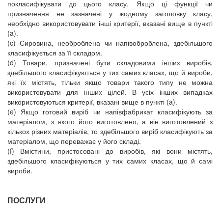
покласифікувати до цього класу. Якщо ці функції чи
призначення не зазначені у жодному заголовку класу,
необхідно використовувати інші критерії, вказані вище в пункті
(a).
(c) Сировина, необроблена чи напівоброблена, здебільшого
класифікується за її складом.
(d) Товари, призначені бути складовими інших виробів,
здебільшого класифікуються у тих самих класах, що й вироби,
які їх містять, тільки якщо товари такого типу не можна
використовувати для інших цілей. В усіх інших випадках
використовуються критерії, вказані вище в пункті (a).
(e) Якщо готовий виріб чи напівфабрикат класифікують за
матеріалом, з якого його виготовлено, а він виготовлений з
кількох різних матеріалів, то здебільшого виріб класифікують за
матеріалом, що переважає у його складі.
(f) Вмістини, пристосовані до виробів, які вони містять,
здебільшого класифікуються у тих самих класах, що й самі
вироби.
ПОСЛУГИ