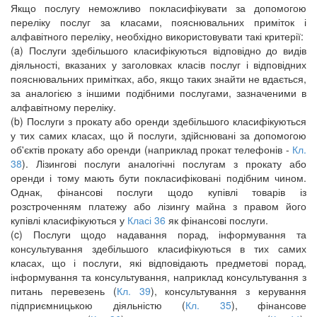
Якщо послугу неможливо покласифікувати за допомогою
переліку послуг за класами, пояснювальних приміток і
алфавітного переліку, необхідно використовувати такі критерії:
(a) Послуги здебільшого класифікуються відповідно до видів
діяльності, вказаних у заголовках класів послуг і відповідних
пояснювальних примітках, або, якщо таких знайти не вдається,
за аналогією з іншими подібними послугами, зазначеними в
алфавітному переліку.
(b) Послуги з прокату або оренди здебільшого класифікуються
у тих самих класах, що й послуги, здійснювані за допомогою
об'єктів прокату або оренди (наприклад прокат телефонів -
Кл.
38
). Лізингові послуги аналогічні послугам з прокату або
оренди і тому мають бути покласифіковані подібним чином.
Однак, фінансові послуги щодо купівлі товарів із
розстроченням платежу або лізингу майна з правом його
купівлі класифікуються у
Класі 36
як фінансові послуги.
(c) Послуги щодо надавання порад, інформування та
консультування здебільшого класифікуються в тих самих
класах, що і послуги, які відповідають предметові порад,
інформування та консультування, наприклад консультування з
питань перевезень (
Кл. 39
), консультування з керування
підприємницькою діяльністю (
Кл. 35
), фінансове