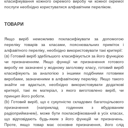
класифікування кожного окремого виробу чи кожної окремої
послуги необхідно користуватися алфавітним переліком.
ТОВАРИ
Якщо виріб неможливо покласифікувати за допомогою
переліку товарів за класами, пояснювальних приміток і
алфавітного переліку, необхідно використовувати такі критерії:
(a) Готовий виріб здебільшого класифікується за його функцією
чи призначенням. Якщо функції чи призначення готового
виробу не зазначені у жодному заголовку класу, готовий виріб
класифікують за аналогією з іншими подібними готовими
виробами, зазначеними в алфавітному переліку. Якщо такого
знайти не вдається, необхідно використовувати додаткові
критерії, такі як матеріал, з якого виготовлено виріб, чи
принцип його роботи.
(b) Готовий виріб, що є сукупністю складових багатоцільового
призначення (наприклад годинник з вбудованим
радіоприймачем), може бути покласифікований в усіх класах,
що відповідають будь-яким з його функцій чи призначень.
Проте, якщо товар має основне призначення, його слід