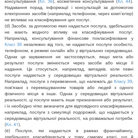
консультування (
Кл. 36
), косметичне консультування (
Кл. 44
).
Надавання порад, інформації і консультацій за допомогою
електронних засобів (наприклад телефоном, через комп’ютер)
не впливає на класифікування цих послуг.
(d) Засоби, за допомогою яких надається послуга, здебільшого
не мають жодного впливу на класифікування послуг.
Наприклад, консультування фінансове покласифіковане у
Класі 36
незалежно від того, чи надаються послуги особисто,
телефоном, в режимі онлайн або у віртуальних середовищах.
Однак це зауваження не застосовується, якщо мета або
результат послуги змінюється через засоби або місце її
надання. Це стосується, наприклад, випадків, коли певні
послуги надаються у середовищах віртуальної реальності.
Наприклад, послуги з перевезення, що належать до
Класу 39
,
пов'язані з переміщуванням товарів або людей з одного
фізичного місця в інше. Однак у середовищах віртуальної
реальності, ці послуги мають інше призначення або результат,
і їх необхідно чітко визначити для відповідного класифікування,
наприклад, послуги з симуляції подорожей, що надаються у
середовищах віртуальної реальності, на розважальні потреби.
(
Кл. 41
).
(e) Послуги, які надаються в рамках франчайзингу,
здебільшого класифікуються у тому самому класі, що й