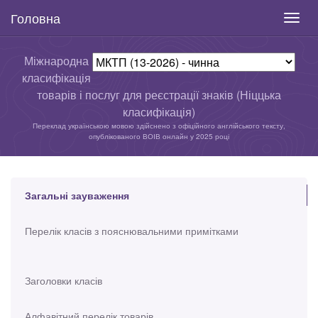
Головна
Toggl
navig
Міжнародна
класифікація
товарів і послуг для реєстрації знаків (Ніццька
класифікація)
Переклад українською мовою здійснено з офіційного англійського тексту,
опублікованого ВОІВ онлайн у 2025 році
Загальні зауваження
Перелік класів з пояснювальними примітками
Заголовки класів
Алфавітний перелік товарів