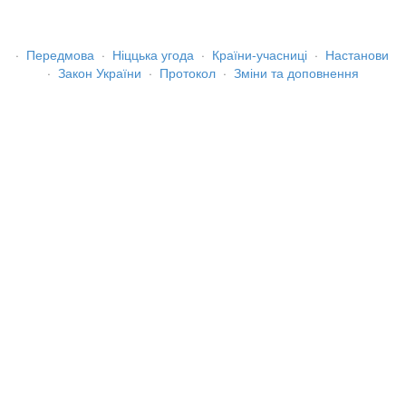
·
Передмова
·
Ніццька угода
·
Країни-учасниці
·
Настанови
·
Закон України
·
Протокол
·
Зміни та доповнення