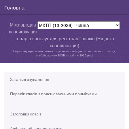
Головна
Міжнародна
класифікація
товарів і послуг для реєстрації знаків (Ніццька
класифікація)
Переклад українською мовою здійснено з офіційного англійського тексту,
опублікованого ВОІВ онлайн у 2025 році
Загальні зауваження
Перелік класів з пояснювальними примітками
Заголовки класів
Алфавітний перелік товарів