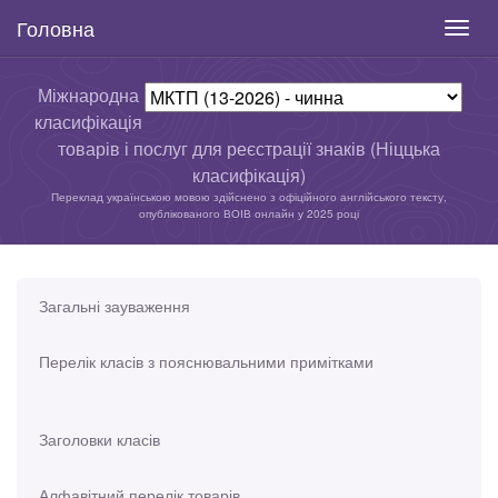
Головна
Toggl
navig
Міжнародна
класифікація
товарів і послуг для реєстрації знаків (Ніццька
класифікація)
Переклад українською мовою здійснено з офіційного англійського тексту,
опублікованого ВОІВ онлайн у 2025 році
Загальні зауваження
Перелік класів з пояснювальними примітками
Заголовки класів
Алфавітний перелік товарів