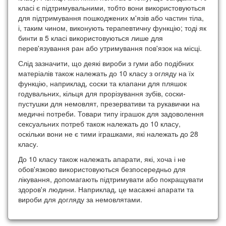
класі є підтримувальними, тобто вони використовуються
для підтримування пошкоджених м'язів або частин тіла,
і, таким чином, виконують терапевтичну функцію; тоді як
бинти в 5 класі використовуються лише для
перев'язування ран або утримування пов'язок на місці.
Слід зазначити, що деякі вироби з гуми або подібних
матеріалів також належать до 10 класу з огляду на їх
функцію, наприклад, соски та клапани для пляшок
годувальних, кільця для прорізування зубів, соски-
пустушки для немовлят, презервативи та рукавички на
медичні потреби. Товари типу іграшок для задоволення
сексуальних потреб також належать до 10 класу,
оскільки вони не є тими іграшками, які належать до 28
класу.
До 10 класу також належать апарати, які, хоча і не
обов'язково використовуються безпосередньо для
лікування, допомагають підтримувати або покращувати
здоров'я людини. Наприклад, це масажні апарати та
вироби для догляду за немовлятами.