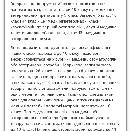
"апарати" та "інструменти" важливі, оскільки вони
допомагають відрізняти товари 10 класу від медичних і
ветеринарних препаратів у 5 класі. Загалом, 5 клас, 10
клас і 44 клас - це "медичні/ветеринарні класи"
класифікації, де перший охоплює ліки, другий медичне
та ветеринарне обладнання, а третій - медичні та
ветеринарні послуги.
Деякі апарати та інструменти, що покласифіковані в
інших класах, належать до 10 класу, якщо вони
використовуються на хірургічні, медичні, стоматологічні
або ветеринарні потреби. Наприклад, голки загалом
належать до 26 класу, а лазери - до 9 класу, але якщо
зазначено, що вони призначені на медичні потреби,
вони належать до 10 класу. Те саме стосується певних
товарів, які не є апаратами чи інструментами, такі як
одяг, меблі та постільні речі. Наприклад, спеціальний
одяг для операційних приміщень, ліжка спеціальні на
медичні потреби і пологові матраци належать до 10
класу. Проте, додавання слів "на медичні або
ветеринарні потреби" до будь-якого найменування
товару не означає автоматичне віднесення цього товару
до 10 класу. Наприклад, стерилізатори належать до 11