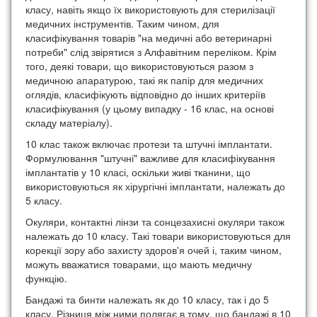
класу, навіть якщо їх використовують для стерилізації
медичних інструментів. Таким чином, для
класифікування товарів "на медичні або ветеринарні
потреби" слід звірятися з Алфавітним переліком. Крім
того, деякі товари, що використовуються разом з
медичною апаратурою, такі як папір для медичних
оглядів, класифікують відповідно до інших критеріїв
класифікування (у цьому випадку - 16 клас, на основі
складу матеріалу).
10 клас також включає протези та штучні імплантати.
Формулювання "штучні" важливе для класифікування
імплантатів у 10 класі, оскільки живі тканини, що
використовуються як хірургічні імплантати, належать до
5 класу.
Окуляри, контактні лінзи та сонцезахисні окуляри також
належать до 10 класу. Такі товари використовуються для
корекції зору або захисту здоров'я очей і, таким чином,
можуть вважатися товарами, що мають медичну
функцію.
Бандажі та бинти належать як до 10 класу, так і до 5
класу. Різниця між ними полягає в тому, що бандажі в 10