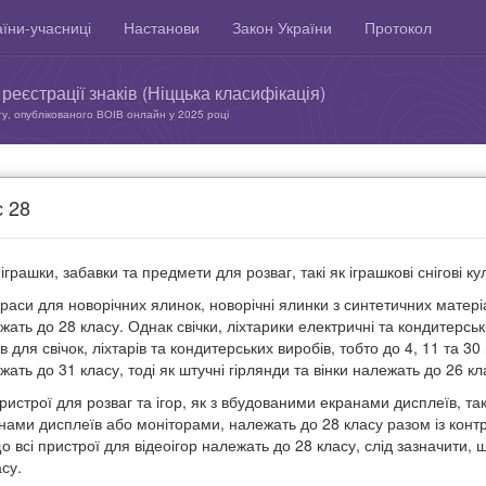
їни-учасниці
Настанови
Закон України
Протокол
реєстрації знаків (Ніццька класифікація)
ту, опублікованого ВОІВ онлайн у 2025 році
 28
 іграшки, забавки та предмети для розваг, такі як іграшкові снігові к
раси для новорічних ялинок, новорічні ялинки з синтетичних матеріал
жать до 28 класу. Однак свічки, ліхтарики електричні та кондитерсь
в для свічок, ліхтарів та кондитерських виробів, тобто до 4, 11 та 30
жать до 31 класу, тоді як штучні гірлянди та вінки належать до 26 кл
пристрої для розваг та ігор, як з вбудованими екранами дисплеїв, та
нами дисплеїв або моніторами, належать до 28 класу разом із кон
що всі пристрої для відеоігор належать до 28 класу, слід зазначити
су.