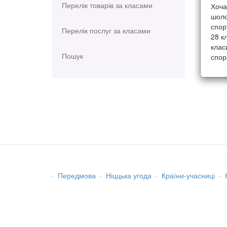
Перелік товарів за класами
Хоча
шоло
спор
Перелік послуг за класами
28 к
клас
Пошук
спор
·
Передмова
·
Ніццька угода
·
Країни-учасниці
·