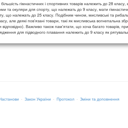
 більшість гімнастичних і спортивних товарів належить до 28 класу, є
ми та окуляри для спорту, що належать до 9 класу, мати гімнастичн
ту, що належать до 25 класу. Подібним чином, мисливські та рибаль
ласу, але деякі пов'язані товари, такі як мисливська вогнепальна збр
и відповідно). Важливо також пам'ятати, що хоча багато товарів, п
ядження для підводного плавання належить до 9 класу як рятувал
Настанови
·
Закон України
·
Протокол
·
Зміни та доповнення