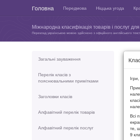
Головна
Передмова
Ніццька угода
Кра
Міжнародна класифікація товарів і послуг для 
Переклад українською мовою здійснено з офіційного англійського текс
Загальні зауваження
Клас
Перелік класів з
Ігри,
пояснювальними примітками
Прик
нале
Заголовки класів
класі
нале
Алфавітний перелік товарів
Всі 
екра
Алфавітний перелік послуг
те, 
9 кла