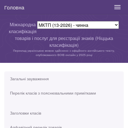
Головна
Toggl
navig
Міжнародна
класифікація
товарів і послуг для реєстрації знаків (Ніццька
класифікація)
Переклад українською мовою здійснено з офіційного англійського тексту,
опублікованого ВОІВ онлайн у 2025 році
Загальні зауваження
Перелік класів з пояснювальними примітками
Заголовки класів
Алфавітний перелік товарів