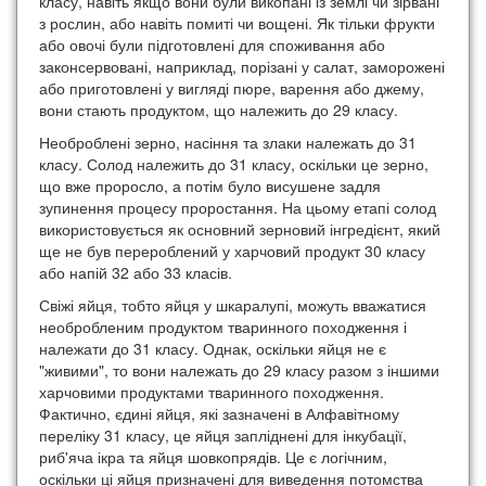
класу, навіть якщо вони були викопані із землі чи зірвані
з рослин, або навіть помиті чи вощені. Як тільки фрукти
або овочі були підготовлені для споживання або
законсервовані, наприклад, порізані у салат, заморожені
або приготовлені у вигляді пюре, варення або джему,
вони стають продуктом, що належить до 29 класу.
Необроблені зерно, насіння та злаки належать до 31
класу. Солод належить до 31 класу, оскільки це зерно,
що вже проросло, а потім було висушене задля
зупинення процесу проростання. На цьому етапі солод
використовується як основний зерновий інгредієнт, який
ще не був перероблений у харчовий продукт 30 класу
або напій 32 або 33 класів.
Свіжі яйця, тобто яйця у шкаралупі, можуть вважатися
необробленим продуктом тваринного походження і
належати до 31 класу. Однак, оскільки яйця не є
"живими", то вони належать до 29 класу разом з іншими
харчовими продуктами тваринного походження.
Фактично, єдині яйця, які зазначені в Алфавітному
переліку 31 класу, це яйця запліднені для інкубації,
риб'яча ікра та яйця шовкопрядів. Це є логічним,
оскільки ці яйця призначені для виведення потомства