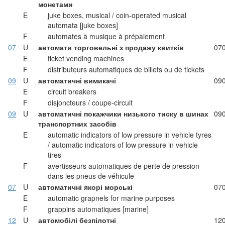
монетами
E
juke boxes, musical / coin-operated musical
automata [juke boxes]
F
automates à musique à prépaiement
07
U
автомати торговельні з продажу квитків
07
E
ticket vending machines
F
distributeurs automatiques de billets ou de tickets
09
U
автоматичні вимикачі
09
E
circuit breakers
F
disjoncteurs / coupe-circuit
09
U
автоматичні покажчики низького тиску в шинах
09
транспортних засобів
E
automatic indicators of low pressure in vehicle tyres
/ automatic indicators of low pressure in vehicle
tires
F
avertisseurs automatiques de perte de pression
dans les pneus de véhicule
07
U
автоматичні якорі морські
07
E
automatic grapnels for marine purposes
F
grappins automatiques [marine]
12
U
автомобілі безпілотні
12