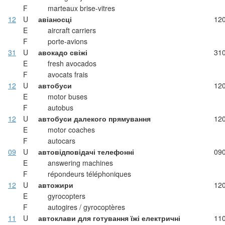
F
marteaux brise-vitres
12
U
авіаносці
12
E
aircraft carriers
F
porte-avions
31
U
авокадо свіжі
31
E
fresh avocados
F
avocats frais
12
U
автобуси
12
E
motor buses
F
autobus
12
U
автобуси далекого прямування
12
E
motor coaches
F
autocars
09
U
автовідповідачі телефонні
09
E
answering machines
F
répondeurs téléphoniques
12
U
автожири
12
E
gyrocopters
F
autogires / gyrocoptères
11
U
автоклави для готування їжі електричні
11