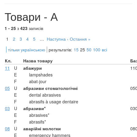
Товари - А
1 - 25
з
423
записів
1
2
3
4
5
…
Наступна ›
Остання »
тільки українською
результатів:
15
25
50
100
всі
Кл.
Назва товару
Ба
11
U
абажури
11
E
lampshades
F
abat-jour
05
U
абразиви стоматологічні
05
E
dental abrasives
F
abrasifs à usage dentaire
03
U
абразиви*
03
E
abrasives*
F
abrasifs*
08
U
аварійні молотки
08
E
emergency hammers