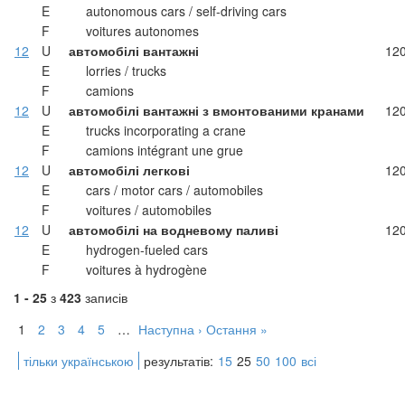
E
autonomous cars / self-driving cars
F
voitures autonomes
12
U
автомобілі вантажні
12
E
lorries / trucks
F
camions
12
U
автомобілі вантажні з вмонтованими кранами
12
E
trucks incorporating a crane
F
camions intégrant une grue
12
U
автомобілі легкові
12
E
cars / motor cars / automobiles
F
voitures / automobiles
12
U
автомобілі на водневому паливі
12
E
hydrogen-fueled cars
F
voitures à hydrogène
1 - 25
з
423
записів
1
2
3
4
5
…
Наступна ›
Остання »
тільки українською
результатів:
15
25
50
100
всі