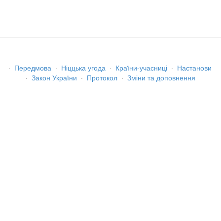
·
Передмова
·
Ніццька угода
·
Країни-учасниці
·
Настанови
·
Закон України
·
Протокол
·
Зміни та доповнення