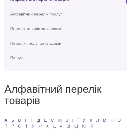
Алфавітний перелік послуг
Перелік товарів за класами
Перелік послуг за класами
Пошук
Алфавітний перелік
товарів
А
Б
В
Г
Ґ
Д
Е
Є
Ж
З
І
Ї
Й
К
Л
М
Н
О
П
Р
С
Т
У
Ф
Х
Ц
Ч
Ш
Щ
Ю
Я