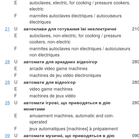
E
autoclaves, electric, for cooking / pressure cookers,
electric
F
marmites autoclaves électriques / autocuiseurs
électriques
21
U
автоклави для готування їжі неелектричні
21
E
autoclaves, non-electric, for cooking / pressure
cookers, non-electric
F
marmites autoclaves non électriques / autocuiseurs
non électriques
28
U
автомати для аркадних відеоігор
28
E
arcade video game machines
F
machines de jeu vidéo électroniques
28
U
автомати для відеоігор
28
E
video game machines
F
machines de jeux vidéo
28
U
автомати ігрові, що приводяться в дію
28
монетами
E
amusement machines, automatic and coin-
operated
F
jeux automatiques [machines] à prépaiement
09
U
автомати музичні, що приводяться в дію
09