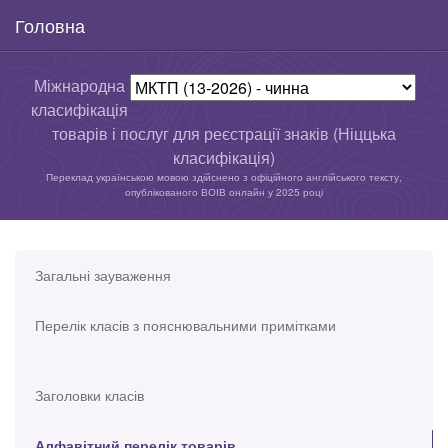
Головна
Міжнародна
класифікація
товарів і послуг для реєстрації знаків (Ніццька
класифікація)
Переклад українською мовою здійснено з офіційного англійського тексту,
опублікованого ВОІВ онлайн у 2025 році
Загальні зауваження
Перелік класів з пояснювальними примітками
Заголовки класів
Алфавітний перелік товарів