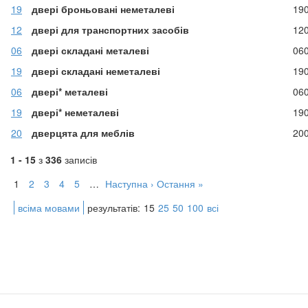
19
двері броньовані неметалеві
19
12
двері для транспортних засобів
12
06
двері складані металеві
06
19
двері складані неметалеві
19
06
двері* металеві
06
19
двері* неметалеві
19
20
дверцята для меблів
20
1 - 15
з
336
записів
1
2
3
4
5
…
Наступна ›
Остання »
всіма мовами
результатів:
15
25
50
100
всі