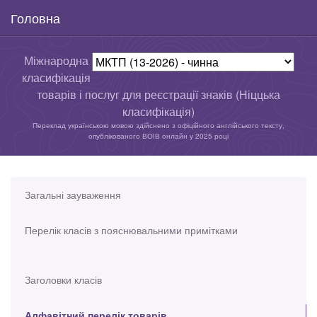
Головна
Міжнародна
класифікація
товарів і послуг для реєстрації знаків (Ніццька
класифікація)
Переклад українською мовою здійснено з офіційного англійського тексту,
опублікованого ВОІВ онлайн у 2025 році
Загальні зауваження
Перелік класів з пояснювальними примітками
Заголовки класів
Алфавітний перелік товарів