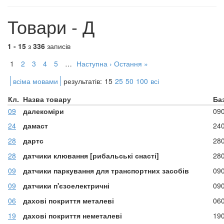
Товари - Д
1 - 15
з
336
записів
1
2
3
4
5
…
Наступна ›
Остання »
всіма мовами
результатів:
15
25
50
100
всі
Кл.
Назва товару
Ба
09
далекоміри
09
24
дамаст
24
28
дартс
28
28
датчики клювання [рибальські снасті]
28
09
датчики паркування для транспортних засобів
09
09
датчики п'єзоелектричні
09
06
дахові покриття металеві
06
19
дахові покриття неметалеві
19