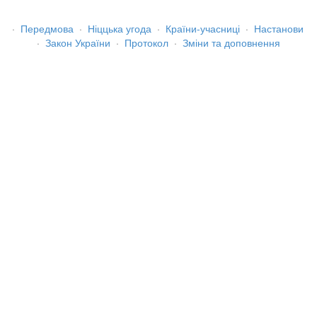
·
Передмова
·
Ніццька угода
·
Країни-учасниці
·
Настанови
·
Закон України
·
Протокол
·
Зміни та доповнення