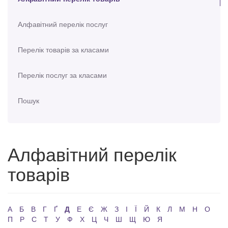
Алфавітний перелік послуг
Перелік товарів за класами
Перелік послуг за класами
Пошук
Алфавітний перелік
товарів
А
Б
В
Г
Ґ
Д
Е
Є
Ж
З
І
Ї
Й
К
Л
М
Н
О
П
Р
С
Т
У
Ф
Х
Ц
Ч
Ш
Щ
Ю
Я