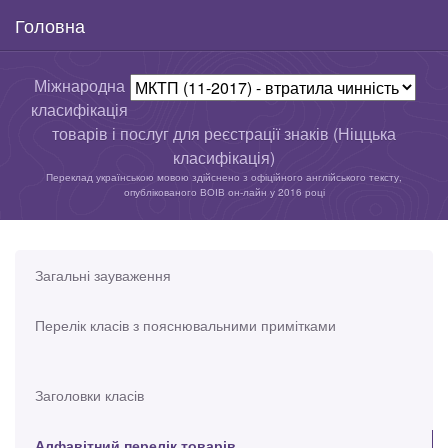
Головна
Міжнародна
класифікація
товарів і послуг для реєстрації знаків (Ніццька
класифікація)
Переклад українською мовою здійснено з офіційного англійського тексту,
опублікованого ВОІВ он-лайн у 2016 році
Загальні зауваження
Перелік класів з пояснювальними примітками
Заголовки класів
Алфавітний перелік товарів