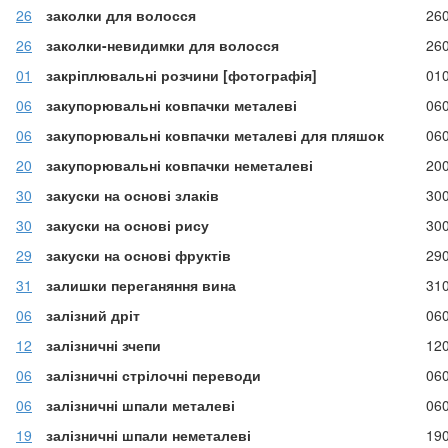
26
заколки для волосся
26
26
заколки-невидимки для волосся
26
01
закріплювальні розчини [фотографія]
01
06
закупорювальні ковпачки металеві
06
06
закупорювальні ковпачки металеві для пляшок
06
20
закупорювальні ковпачки неметалеві
20
30
закуски на основі злаків
30
30
закуски на основі рису
30
29
закуски на основі фруктів
29
31
залишки переганяння вина
31
06
залізний дріт
06
12
залізничні зчепи
12
06
залізничні стрілочні переводи
06
06
залізничні шпали металеві
06
19
залізничні шпали неметалеві
19