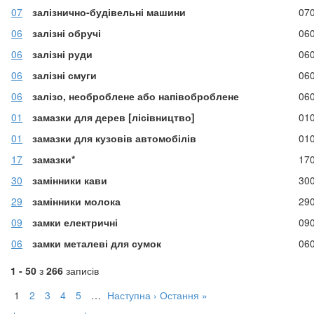
07
залізнично-будівельні машини
07
06
залізні обручі
06
06
залізні руди
06
06
залізні смуги
06
06
залізо, необроблене або напівоброблене
06
01
замазки для дерев [лісівництво]
01
01
замазки для кузовів автомобілів
01
17
замазки*
17
30
замінники кави
30
29
замінники молока
29
09
замки електричні
09
06
замки металеві для сумок
06
1 - 50
з
266
записів
1
2
3
4
5
…
Наступна ›
Остання »