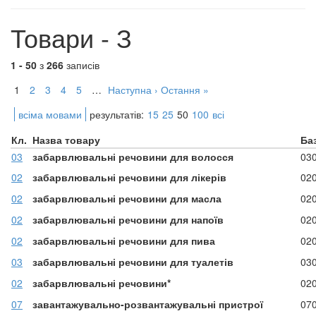
Товари - З
1 - 50
з
266
записів
1
2
3
4
5
…
Наступна ›
Остання »
всіма мовами
результатів:
15
25
50
100
всі
Кл.
Назва товару
Ба
03
забарвлювальні речовини для волосся
03
02
забарвлювальні речовини для лікерів
02
02
забарвлювальні речовини для масла
02
02
забарвлювальні речовини для напоїв
02
02
забарвлювальні речовини для пива
02
03
забарвлювальні речовини для туалетів
03
02
забарвлювальні речовини*
02
07
завантажувально-розвантажувальні пристрої
07