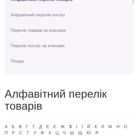
Алфавітний перелік послуг
Перелік товарів за класами
Перелік послуг за класами
Пошук
Алфавітний перелік
товарів
А
Б
В
Г
Ґ
Д
Е
Є
Ж
З
І
Ї
Й
К
Л
М
Н
О
П
Р
С
Т
У
Ф
Х
Ц
Ч
Ш
Щ
Ю
Я