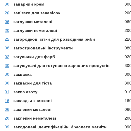
30
заварний крем
30
20
зав'язки для занавісок
20
06
заглушки металеві
06
20
заглушки неметалеві
20
22
загородкові сітки для розводіння риби
22
08
загострювальні інструменти
08
02
загусники для фарб
02
30
загущувачі для готування харчових продуктів
30
30
закваска
30
30
закваски для тіста
30
01
закис азоту
01
16
закладки книжкові
16
06
заклепки металеві
06
20
заклепки неметалеві
20
09
закодовані ідентифікаційні браслети магнітні
09