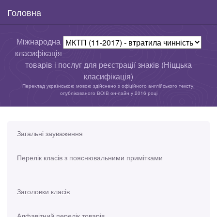
Головна
Міжнародна
класифікація
товарів і послуг для реєстрації знаків (Ніццька
класифікація)
Переклад українською мовою здійснено з офіційного англійського тексту,
опублікованого ВОІВ он-лайн у 2016 році
Загальні зауваження
Перелік класів з пояснювальними примітками
Заголовки класів
Алфавітний перелік товарів