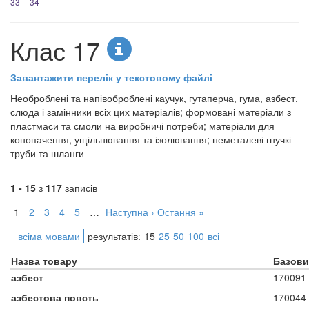
33
34
Клас 17
Завантажити перелік у текстовому файлі
Необроблені та напівоброблені каучук, гутаперча, гума, азбест,
слюда і замінники всіх цих матеріалів; формовані матеріали з
пластмаси та смоли на виробничі потреби; матеріали для
конопачення, ущільнювання та ізолювання; неметалеві гнучкі
труби та шланги
1 - 15
з
117
записів
1
2
3
4
5
…
Наступна ›
Остання »
всіма мовами
результатів:
15
25
50
100
всі
Назва товару
Базови
азбест
170091
азбестова повсть
170044