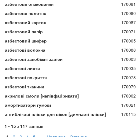
азбестове опаковання
170081
азбестове полотно
170080
азбестовий картон
170087
азбестовий папір
170071
азбестовий шифер
170005
азбестові волокна
170088
азбестові запобіжні завіси
170003
азбестові листи
170035
азбестові покриття
170078
азбестові тканини
170079
акрилові смоли [напівфабрикати]
170002
амортизатори гумові
170021
антиблікові плівки для вікон [димчасті плівки]
170115
1 - 15
з
117
записів
1
2
3
4
5
…
Наступна ›
Остання »