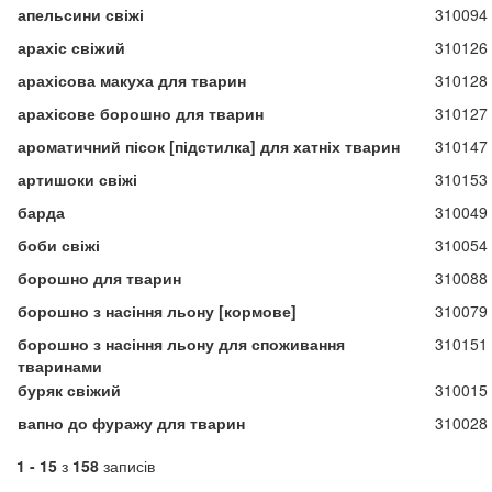
апельсини свіжі
310094
арахіс свіжий
310126
арахісова макуха для тварин
310128
арахісове борошно для тварин
310127
ароматичний пісок [підстилка] для хатніх тварин
310147
артишоки свіжі
310153
барда
310049
боби свіжі
310054
борошно для тварин
310088
борошно з насіння льону [кормове]
310079
борошно з насіння льону для споживання
310151
тваринами
буряк свіжий
310015
вапно до фуражу для тварин
310028
1 - 15
з
158
записів