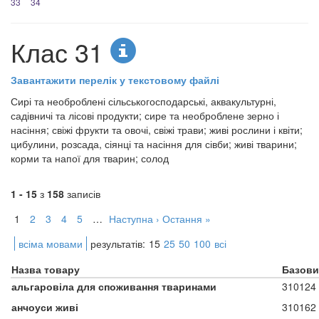
33
34
Клас 31
Завантажити перелік у текстовому файлі
Сирі та необроблені сільськогосподарські, аквакультурні,
садівничі та лісові продукти; сире та необроблене зерно і
насіння; свіжі фрукти та овочі, свіжі трави; живі рослини і квіти;
цибулини, розсада, сіянці та насіння для сівби; живі тварини;
корми та напої для тварин; солод
1 - 15
з
158
записів
1
2
3
4
5
…
Наступна ›
Остання »
всіма мовами
результатів:
15
25
50
100
всі
Назва товару
Базови
альгаровіла для споживання тваринами
310124
анчоуси живі
310162