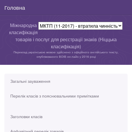
Головна
Міжнародна
класифікація
товарів і послуг для реєстрації знаків (Ніццька
класифікація)
Переклад українською мовою здійснено з офіційного англійського тексту,
опублікованого ВОІВ он-лайн у 2016 році
Загальні зауваження
Перелік класів з пояснювальними примітками
Заголовки класів
Алфавітний перелік товарів