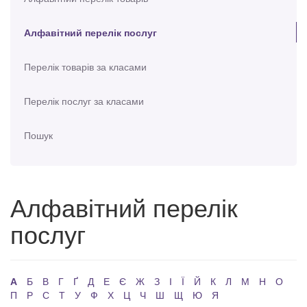
Алфавітний перелік послуг
Перелік товарів за класами
Перелік послуг за класами
Пошук
Алфавітний перелік
послуг
А
Б
В
Г
Ґ
Д
Е
Є
Ж
З
І
Ї
Й
К
Л
М
Н
О
П
Р
С
Т
У
Ф
Х
Ц
Ч
Ш
Щ
Ю
Я