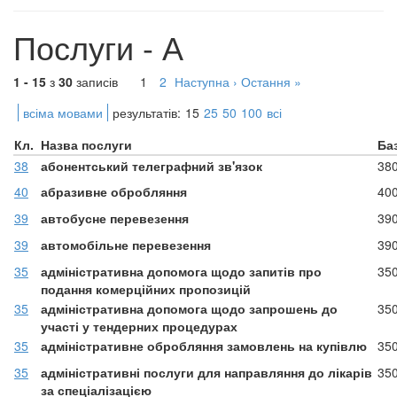
Послуги - А
1 - 15
з
30
записів
1
2
Наступна ›
Остання »
всіма мовами
результатів:
15
25
50
100
всі
Кл.
Назва послуги
Ба
38
абонентський телеграфний зв'язок
38
40
абразивне обробляння
40
39
автобусне перевезення
39
39
автомобільне перевезення
39
35
адміністративна допомога щодо запитів про
35
подання комерційних пропозицій
35
адміністративна допомога щодо запрошень до
35
участі у тендерних процедурах
35
адміністративне обробляння замовлень на купівлю
35
35
адміністративні послуги для направляння до лікарів
35
за спеціалізацією