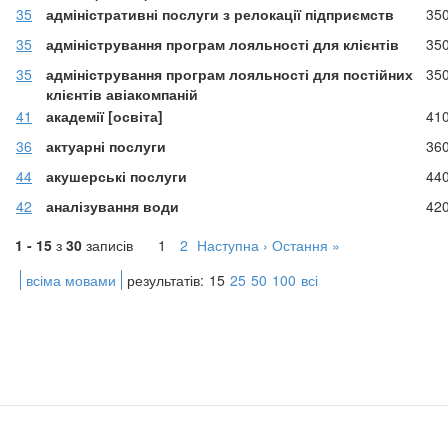
35
адміністративні послуги з релокації підприємств
35
35
адміністрування програм лояльності для клієнтів
35
35
адміністрування програм лояльності для постійних
35
клієнтів авіакомпаній
41
академії [освіта]
41
36
актуарні послуги
36
44
акушерські послуги
44
42
аналізування води
42
1 - 15
з
30
записів
1
2
Наступна ›
Остання »
всіма мовами
результатів:
15
25
50
100
всі