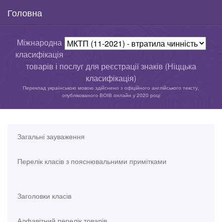
Головна
Міжнародна
класифікація
товарів і послуг для реєстрації знаків (Ніццька
класифікація)
Переклад українською мовою здійснено з офіційного англійського тексту,
опублікованого ВОІВ онлайн у 2020 році
Загальні зауваження
Перелік класів з пояснювальними примітками
Заголовки класів
Алфавітний перелік товарів