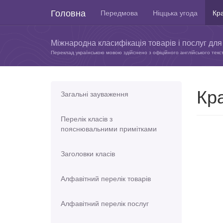
Головна
Передмова
Ніццька угода
Кра
Міжнародна класифікація товарів і послуг для 
Переклад українською мовою здійснено з офіційного англійського текс
Кра
Загальні зауваження
Перелік класів з
пояснювальними примітками
Заголовки класів
Алфавітний перелік товарів
Алфавітний перелік послуг