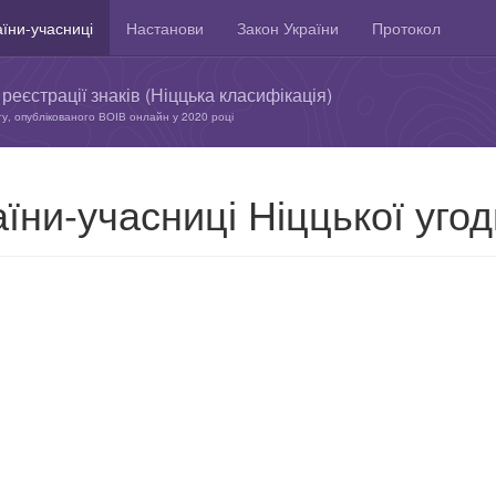
їни-учасниці
Настанови
Закон України
Протокол
реєстрації знаків (Ніццька класифікація)
ту, опублікованого ВОІВ онлайн у 2020 році
їни-учасниці Ніццької угод