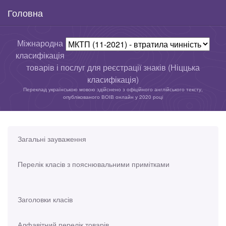
Головна
Міжнародна
класифікація
товарів і послуг для реєстрації знаків (Ніццька
класифікація)
Переклад українською мовою здійснено з офіційного англійського тексту,
опублікованого ВОІВ онлайн у 2020 році
Загальні зауваження
Перелік класів з пояснювальними примітками
Заголовки класів
Алфавітний перелік товарів