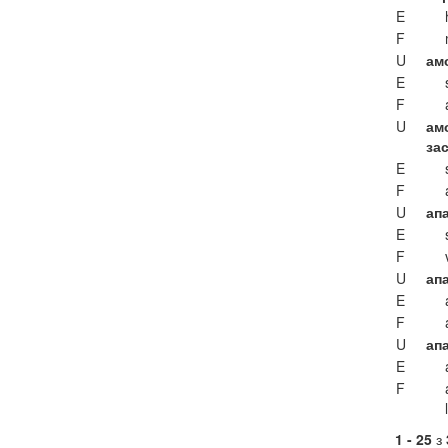
E
F
U
ам
E
F
U
ам
за
E
F
U
апа
E
F
U
апа
E
F
U
ап
E
F
1 - 25
з