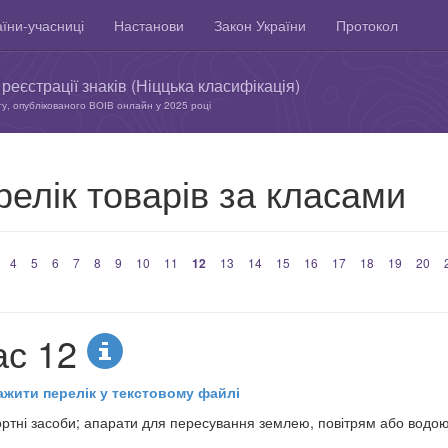
їни-учасниці
Настанови
Закон України
Протокол
реєстрації знаків (Ніццька класифікація)
ту, опублікованого ВОІВ онлайн у 2025 році
елік товарів за класами
4
5
6
7
8
9
10
11
12
13
14
15
16
17
18
19
20
ас 12
ажити перелік у текстовому файлі
ртні засоби; апарати для пересування землею, повітрям або водо