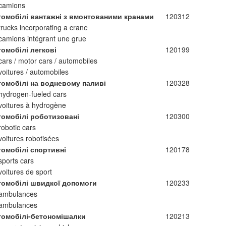
camions
томобілі вантажні з вмонтованими кранами
120312
trucks incorporating a crane
camions intégrant une grue
омобілі легкові
120199
cars / motor cars / automobiles
voitures / automobiles
томобілі на водневому паливі
120328
hydrogen-fueled cars
voitures à hydrogène
томобілі роботизовані
120300
robotic cars
voitures robotisées
томобілі спортивні
120178
sports cars
voitures de sport
томобілі швидкої допомоги
120233
ambulances
ambulances
томобілі-бетономішалки
120213