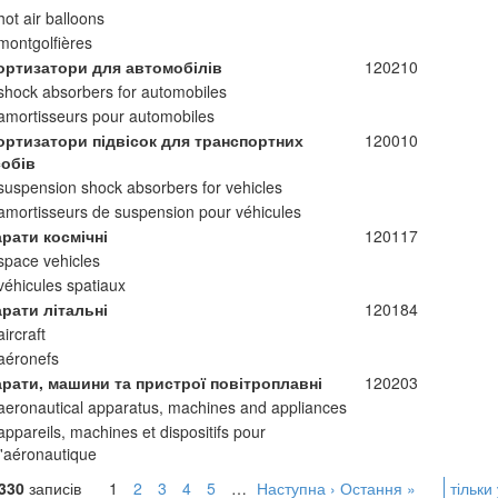
hot air balloons
montgolfières
ортизатори для автомобілів
120210
shock absorbers for automobiles
amortisseurs pour automobiles
ортизатори підвісок для транспортних
120010
собів
suspension shock absorbers for vehicles
amortisseurs de suspension pour véhicules
рати космічні
120117
space vehicles
véhicules spatiaux
рати літальні
120184
aircraft
aéronefs
арати, машини та пристрої повітроплавні
120203
aeronautical apparatus, machines and appliances
appareils, machines et dispositifs pour
l'aéronautique
330
записів
1
2
3
4
5
…
Наступна ›
Остання »
тільки