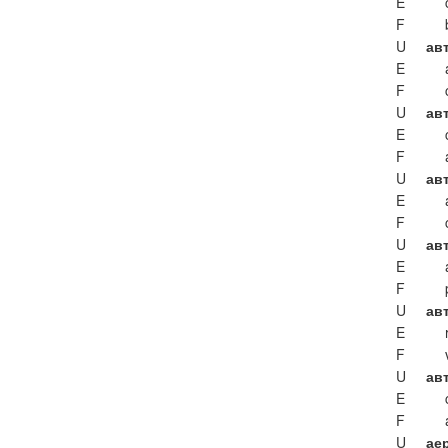
E
F
U
ав
E
F
U
ав
E
F
U
ав
E
F
U
ав
E
F
U
ав
E
F
U
ав
E
F
U
ае