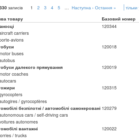
330
записів
1
2
3
4
5
…
Наступна ›
Остання »
тільки
зва товару
Базовий номер
аносці
120344
aircraft carriers
porte-avions
тобуси
120018
motor buses
autobus
тобуси далекого прямування
120019
motor coaches
autocars
тожири
120315
gyrocopters
autogires / gyrocoptères
омобілі безпілотні / автомобілі самокеровані
120279
autonomous cars / self-driving cars
voitures autonomes
томобілі вантажні
120022
lorries / trucks