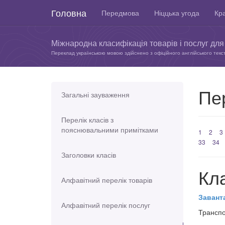
Головна
Передмова
Ніццька угода
Кра
Міжнародна класифікація товарів і послуг для 
Переклад українською мовою здійснено з офіційного англійського текс
Пер
Загальні зауваження
Перелік класів з
пояснювальними примітками
1
2
3
33
34
Заголовки класів
Кл
Алфавітний перелік товарів
Завант
Алфавітний перелік послуг
Транспо