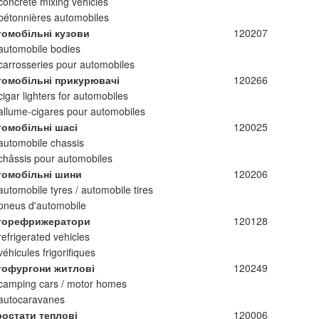
concrete mixing vehicles
bétonnières automobiles
томобільні кузови
120207
automobile bodies
carrosseries pour automobiles
томобільні прикурювачі
120266
cigar lighters for automobiles
allume-cigares pour automobiles
томобільні шасі
120025
automobile chassis
châssis pour automobiles
томобільні шини
120206
automobile tyres / automobile tires
pneus d'automobile
торефрижератори
120128
refrigerated vehicles
véhicules frigorifiques
тофургони житлові
120249
camping cars / motor homes
autocaravanes
ростати теплові
120006