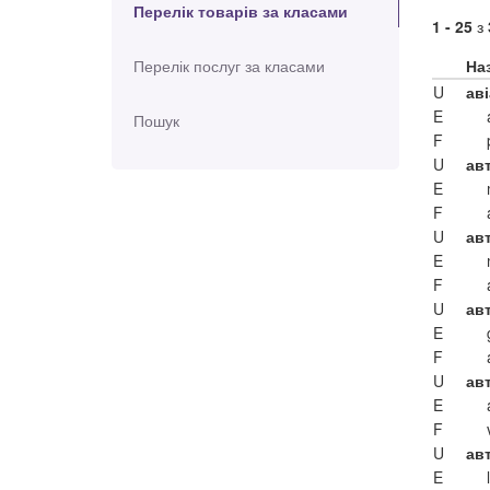
Перелік товарів за класами
1 - 25
з
Перелік послуг за класами
На
U
аві
E
Пошук
F
U
ав
E
F
U
ав
E
F
U
ав
E
F
U
авт
E
F
U
ав
E