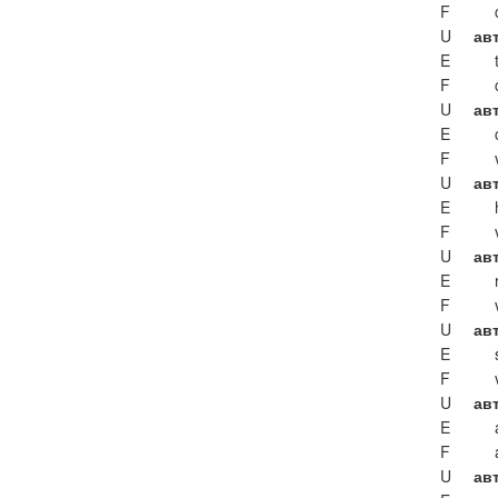
F
U
ав
E
F
U
авт
E
F
U
ав
E
F
U
ав
E
F
U
ав
E
F
U
ав
E
F
U
ав